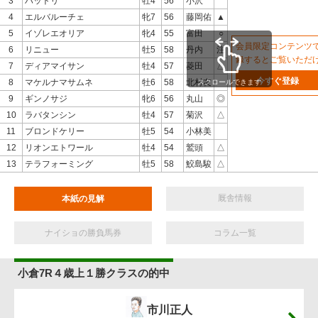
3
ハットリ
牡4
56
小沢
4
エルバルーチェ
牝7
56
藤岡佑
▲
5
イゾレエオリア
牝4
55
富田
○
会員限定コンテンツ
6
リニュー
牡5
58
丹内
注
録するとご覧いただ
7
ディアマイサン
牡4
57
菱田
△
今すぐ登録
8
マケルナマサムネ
牡6
58
北村友
スクロールできます
9
ギンノサジ
牝6
56
丸山
◎
10
ラバタンシン
牡4
57
菊沢
△
11
ブロンドケリー
牡5
54
小林美
12
リオンエトワール
牡4
54
鷲頭
△
13
テラフォーミング
牡5
58
鮫島駿
△
厩舎情報
本紙の見解
ナイショの勝負馬券
コラム一覧
小倉7R４歳上１勝クラスの的中
市川正人