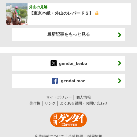
外山の見解
【東京本紙・外山のレパードＳ】
最新記事をもっと見る
gendai_keiba
gendai.race
サイトポリシー
個人情報
著作権
リンク
よくある質問・お問い合わせ
広告掲載について
会社概要
採用情報