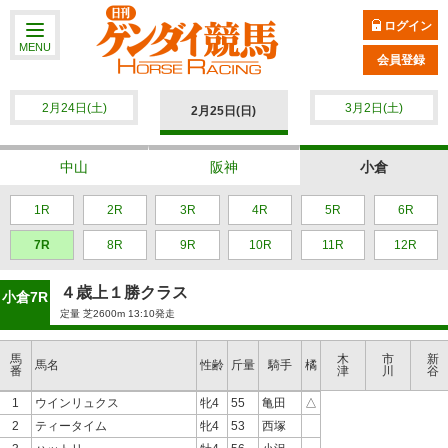
ログイン
MENU
会員登録
2月24日(土)
3月2日(土)
2月25日(日)
中山
阪神
小倉
1R
2R
3R
4R
5R
6R
7R
8R
9R
10R
11R
12R
４歳上１勝クラス
小倉7R
定量 芝2600m 13:10発走
馬
木
市
新
馬名
性齢
斤量
騎手
橘
番
津
川
谷
1
ウインリュクス
牝4
55
亀田
△
2
ティータイム
牝4
53
西塚