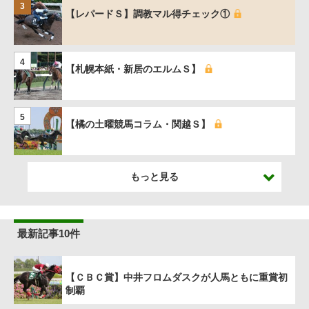
3
【レパードＳ】調教マル得チェック①
4
【札幌本紙・新居のエルムＳ】
5
【橘の土曜競馬コラム・関越Ｓ】
もっと見る
最新記事10件
【ＣＢＣ賞】中井フロムダスクが人馬ともに重賞初
制覇