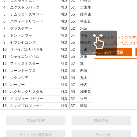
3
コスモマチュアー
牝3
51
小林美
4
エクストラバック
牡3
57
吉田隼
5
ナムラローズマリー
牝3
55
藤岡康
6
スウィートリワード
牝3
55
秋山真
7
グラスチアー
牝3
52
水沼
8
トントンプー
牡3
54
佐藤
会員限定コンテンツです
9
セブンセコンズ
牝3
55
国分恭
録するとご覧いただけま
10
サバイバルリベラル
牝3
52
土田
今すぐ登録
スクロールできます
11
シャイニングベル
牝3
55
富田
12
フィクストスター
牡3
57
黛
13
コーントップス
牝3
53
西塚
14
エクレシア
牝3
55
丸山
15
ホーギー
牡3
57
丹内
16
ハクサンクリスタル
牝3
55
和田竜
17
イズジョーゴモリー
牝3
52
永島
18
キングプロフィット
牡3
57
勝浦
本紙の見解
厩舎情報
ナイショの勝負馬券
コラム一覧