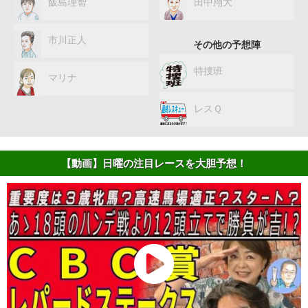
飯島理智
田中翔大
市川正人
その他の予想陣
特捜班
マリナ
レスＱ
【動画】日曜の注目レースを大胆予想！