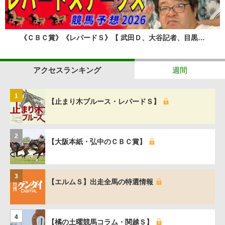
《ＣＢＣ賞》《レパードＳ》【 武田Ｄ、大谷記者、目黒…
アクセスランキング
週間
1
【止まり木ブルース・レパードＳ】
2
【大阪本紙・弘中のＣＢＣ賞】
3
【エルムＳ】出走全馬の特選情報
4
【橘の土曜競馬コラム・関越Ｓ】