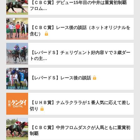
【ＣＢＣ賞】デビュー15年目の中井は重賞初制覇
フロム…
【ＣＢＣ賞】レース後の談話（ネットオリジナルを
含む）
【レパードＳ】チェリヴェント好内容Ｖで３歳ダー
トの主…
【レパードＳ】レース後の談話
【ＵＨＢ賞】ナムラクララが１番人気に応えて差し
切り
【ＣＢＣ賞】中井フロムダスクが人馬ともに重賞初
制覇