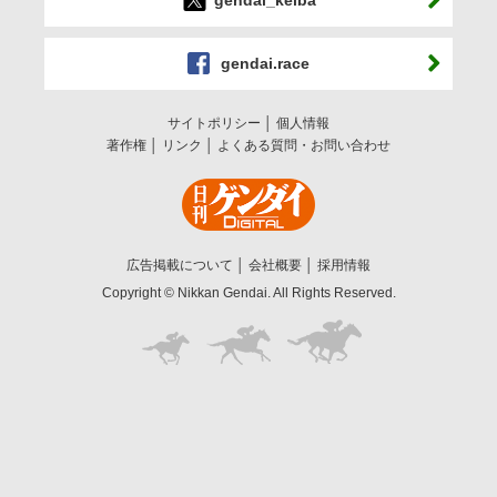
gendai_keiba
gendai.race
サイトポリシー
個人情報
著作権
リンク
よくある質問・お問い合わせ
広告掲載について
会社概要
採用情報
Copyright © Nikkan Gendai. All Rights Reserved.