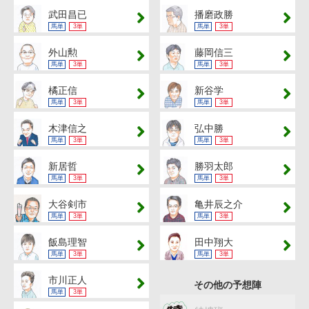
武田昌已
播磨政勝
馬単
3単
馬単
3単
外山勲
藤岡信三
馬単
3単
馬単
3単
橘正信
新谷学
馬単
3単
馬単
3単
木津信之
弘中勝
馬単
3単
馬単
3単
新居哲
勝羽太郎
馬単
3単
馬単
3単
大谷剣市
亀井辰之介
馬単
3単
馬単
3単
飯島理智
田中翔大
馬単
3単
馬単
3単
市川正人
その他の予想陣
馬単
3単