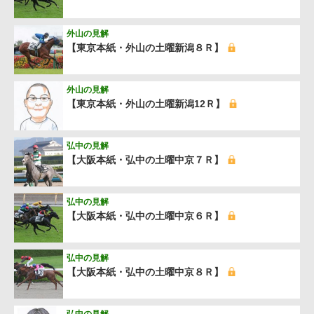
外山の見解
【東京本紙・外山の土曜新潟８Ｒ】
外山の見解
【東京本紙・外山の土曜新潟12Ｒ】
弘中の見解
【大阪本紙・弘中の土曜中京７Ｒ】
弘中の見解
【大阪本紙・弘中の土曜中京６Ｒ】
弘中の見解
【大阪本紙・弘中の土曜中京８Ｒ】