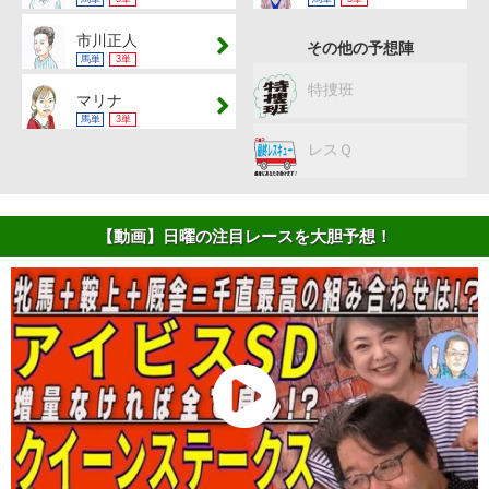
市川正人
その他の予想陣
馬単
3単
特捜班
マリナ
馬単
3単
レスＱ
【動画】日曜の注目レースを大胆予想！