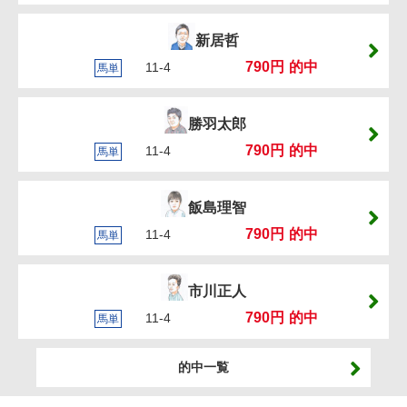
新居哲
790円
的中
11-4
馬単
勝羽太郎
790円
的中
11-4
馬単
飯島理智
790円
的中
11-4
馬単
市川正人
790円
的中
11-4
馬単
的中一覧