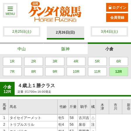
ログイン
MENU
会員登録
2月25日(土)
3月4日(土)
2月26日(日)
中山
阪神
小倉
1R
2R
3R
4R
5R
6R
7R
8R
9R
10R
11R
12R
４歳上１勝クラス
小倉
12R
定量 ダ1700m 16:00発走
馬
木
市
新
馬名
性齢
斤量
騎手
橘
番
津
川
谷
1
タイセイアーメット
牡5
58
古川吉
△
2
トリプルスリル
牡4
56
泉谷
注