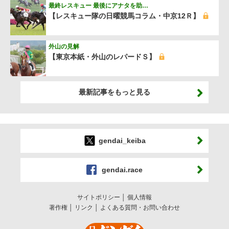
最終レスキュー 最後にアナタを助…
【レスキュー隊の日曜競馬コラム・中京12Ｒ】
外山の見解
【東京本紙・外山のレパードＳ】
最新記事をもっと見る
gendai_keiba
gendai.race
サイトポリシー
個人情報
著作権
リンク
よくある質問・お問い合わせ