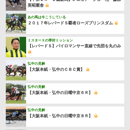
英昭厩舎
あの馬は今こうしている
２０１７年レパードＳ覇者ローズプリンスダム
ミスターＸの帯封ミッション
【レパードＳ】パイロマンサー直線で先団を丸のみ
弘中の見解
【大阪本紙・弘中のＣＢＣ賞】
弘中の見解
【大阪本紙・弘中の日曜中京６Ｒ】
弘中の見解
【大阪本紙・弘中の日曜中京８Ｒ】