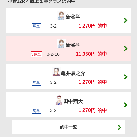
小倉12R４歳上１勝クラスの的中
新谷学
1,270円
的中
3-2
馬単
新谷学
11,950円
的中
3-2-16
3連単
亀井辰之介
1,270円
的中
3-2
馬単
田中翔大
1,270円
的中
3-2
馬単
的中一覧