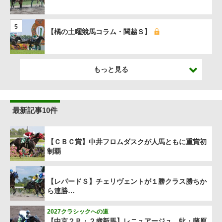
5
【橘の土曜競馬コラム・関越Ｓ】
もっと見る
最新記事10件
【ＣＢＣ賞】中井フロムダスクが人馬ともに重賞初
制覇
【レパードＳ】チェリヴェントが１勝クラス勝ちか
ら連勝…
2027クラシックへの道
【中京２Ｒ・２歳新馬】レニュアージュ 牝・藤原