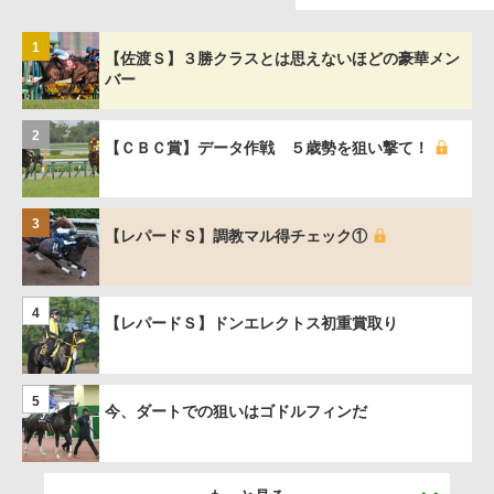
1
【佐渡Ｓ】３勝クラスとは思えないほどの豪華メン
バー
2
【ＣＢＣ賞】データ作戦 ５歳勢を狙い撃て！
3
【レパードＳ】調教マル得チェック①
4
【レパードＳ】ドンエレクトス初重賞取り
5
今、ダートでの狙いはゴドルフィンだ