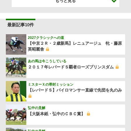
もっと見る
最新記事10件
2027クラシックへの道
【中京２Ｒ・２歳新馬】レニュアージュ 牝・藤原
英昭厩舎
あの馬は今こうしている
２０１７年レパードＳ覇者ローズプリンスダム
ミスターＸの帯封ミッション
【レパードＳ】パイロマンサー直線で先団を丸のみ
弘中の見解
【大阪本紙・弘中のＣＢＣ賞】