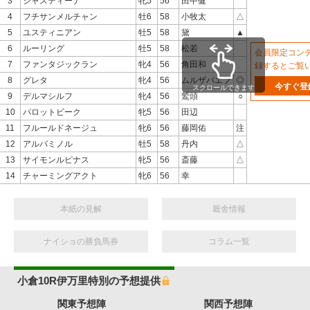
3
シャスティーナ
牝5
56
田中健
4
フチサンメルチャン
牡6
58
小牧太
△
5
ユスティニアン
牡5
58
黛
▲
6
ルーリング
牡5
58
松若
会員限定コン
7
ファンタジックラン
牝4
56
角田和
録するとご覧
8
グレタ
牝4
56
ムルザバエフ
◎
今すぐ登
スクロールできます
9
デルマシルフ
牝4
56
鷲頭
○
10
パロットビーク
牝5
56
田辺
11
フルールドネージュ
牝6
56
藤岡佑
注
12
アルバミノル
牡5
58
丹内
△
13
サイモンルピナス
牝5
56
斎藤
△
14
チャーミングアクト
牝6
56
幸
本紙の見解
厩舎情報
ナイショの勝負馬券
コラム一覧
小倉10R伊万里特別の予想提供
関東予想陣
関西予想陣