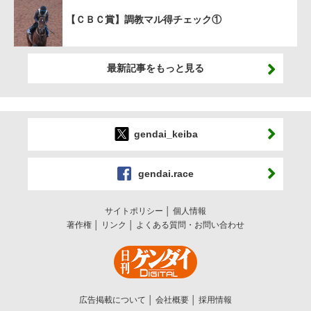
【ＣＢＣ賞】調教マル得チェック①
最新記事をもっと見る
gendai_keiba
gendai.race
サイトポリシー
個人情報
著作権
リンク
よくある質問・お問い合わせ
広告掲載について
会社概要
採用情報