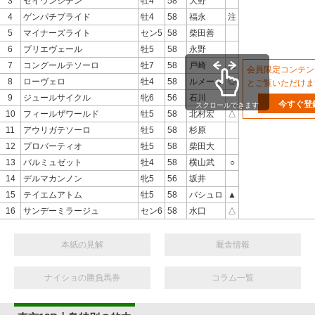
3
セイウンシデン
牡4
58
大野
4
ゲンパチプライド
牡4
58
福永
注
5
マイナーズライト
セン5
58
柴田善
6
ブリエヴェール
牡5
58
永野
7
コングールテソーロ
牡7
58
戸崎
△
会員限定コンテン
8
ローヴェロ
牡4
58
ルメール
◎
とご覧いただけま
9
ジュールサイクル
牝6
56
石川
今すぐ登
スクロールできます
10
フィールザワールド
牡5
58
北村宏
△
11
アウリガテソーロ
牡5
58
杉原
12
プロバーティオ
牡5
58
柴田大
13
バルミュゼット
牡4
58
横山武
○
14
デルマカンノン
牝5
56
坂井
15
テイエムアトム
牡5
58
バシュロ
▲
16
サンデーミラージュ
セン6
58
水口
△
本紙の見解
厩舎情報
ナイショの勝負馬券
コラム一覧