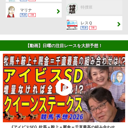
特捜班
マリナ
馬単
3単
レスＱ
馬単
3単
【動画】日曜の注目レースを大胆予想！
《アイビスSD》牝馬＋鞍上＋厩舎＝千直最高の組み合わせ…