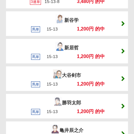
3,480円
的中
15-13-8
3連単
新谷学
1,200円
的中
15-13
馬単
新居哲
1,200円
的中
15-13
馬単
大谷剣市
1,200円
的中
15-13
馬単
勝羽太郎
1,200円
的中
15-13
馬単
亀井辰之介