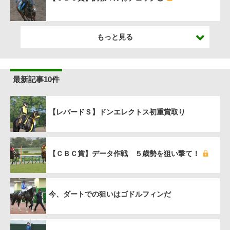
もっと見る
最新記事10件
【レパードＳ】ドンエレクトス初重賞取り
【ＣＢＣ賞】データ作戦 ５歳勢を狙い撃て！
今、ダートでの狙いはゴドルフィンだ