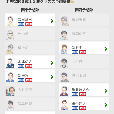
札幌12R３歳上２勝クラスの予想提供
関東予想陣
関西予想陣
武田昌已
播磨政勝
馬単
3単
外山勲
藤岡信三
橘正信
新谷学
馬単
3単
木津信之
弘中勝
馬単
3単
新居哲
勝羽太郎
馬単
3単
大谷剣市
亀井辰之介
馬単
3単
飯島理智
田中翔大
馬単
3単