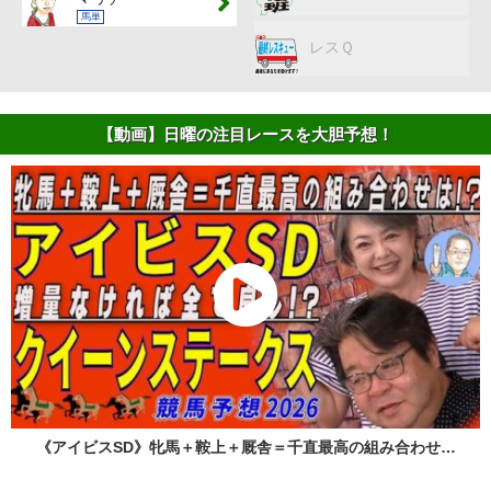
馬単
レスＱ
【動画】日曜の注目レースを大胆予想！
《アイビスSD》牝馬＋鞍上＋厩舎＝千直最高の組み合わせ…