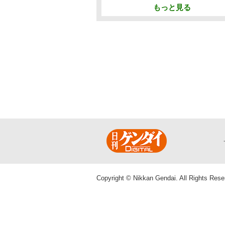
もっと見る
Copyright © Nikkan Gendai. All Rights Rese