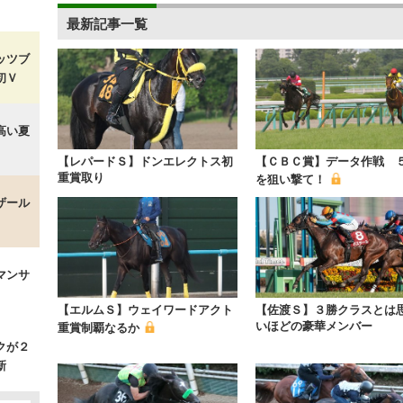
最新記事一覧
ッツブ
初Ｖ
高い夏
【レパードＳ】ドンエレクトス初
【ＣＢＣ賞】データ作戦 
重賞取り
を狙い撃て！
ザール
マンサ
【エルムＳ】ウェイワードアクト
【佐渡Ｓ】３勝クラスとは
いほどの豪華メンバー
重賞制覇なるか
クが２
新