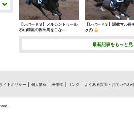
【レパードＳ】メルカントゥール
【レパードＳ】調教マル得
杉山晴流の攻め馬をこな…
ク①
最新記事をもっと見
サイトポリシー
個人情報
著作権
リンク
よくある質問・お問い合わ
rved.