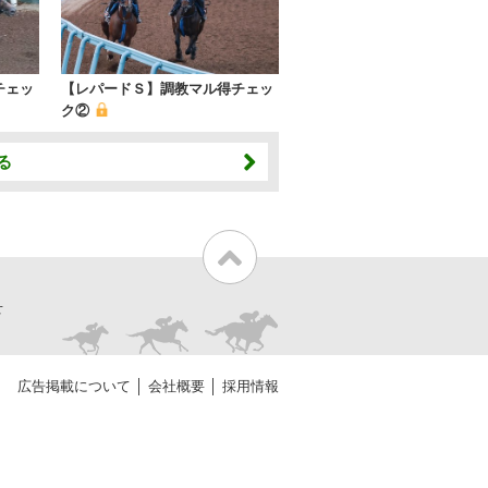
チェッ
【レパードＳ】調教マル得チェッ
ク②
る
せ
広告掲載について
会社概要
採用情報