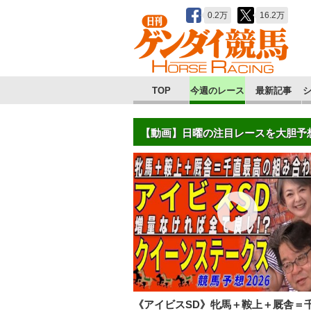
0.2万
16.2万
TOP
今週のレース
最新記事
【動画】日曜の注目レースを大胆予
《アイビスSD》牝馬＋鞍上＋厩舎＝