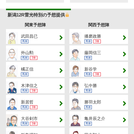
新潟12R雷光特別の予想提供
関東予想陣
関西予想陣
武田昌已
播磨政勝
馬単
馬単
3単
外山勲
藤岡信三
馬単
3単
馬単
橘正信
新谷学
馬単
馬単
3単
木津信之
弘中勝
馬単
3単
馬単
新居哲
勝羽太郎
馬単
3単
馬単
大谷剣市
亀井辰之介
馬単
3単
馬単