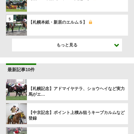
5
【札幌本紙・新居のエルムＳ】
もっと見る
最新記事10件
【札幌記念】アドマイヤテラ、ショウヘイなど実力
馬がエ…
【中京記念】ポイント上積み狙うキープカルムなど
登録