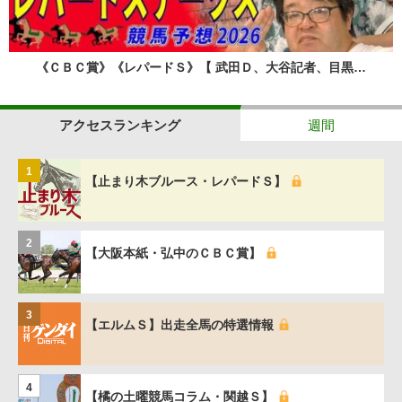
《ＣＢＣ賞》《レパードＳ》【 武田Ｄ、大谷記者、目黒…
アクセスランキング
週間
1
【止まり木ブルース・レパードＳ】
2
【大阪本紙・弘中のＣＢＣ賞】
3
【エルムＳ】出走全馬の特選情報
4
【橘の土曜競馬コラム・関越Ｓ】