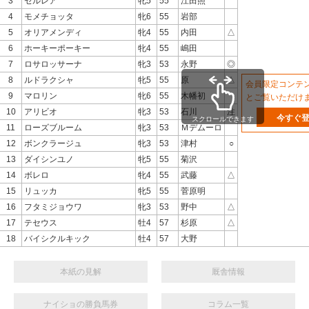
3
セルレア
牝5
55
江田照
4
モメチョッタ
牝6
55
岩部
5
オリアメンディ
牝4
55
内田
△
6
ホーキーポーキー
牝4
55
嶋田
7
ロサロッサーナ
牝3
53
永野
◎
8
ルドラクシャ
牝5
55
原
△
会員限定コンテ
9
マロリン
牝6
55
木幡初
とご覧いただけ
10
アリビオ
牝3
53
石川
注
今すぐ
スクロールできます
11
ローズブルーム
牝3
53
Ｍデムーロ
12
ボンクラージュ
牝3
53
津村
○
13
ダイシンユノ
牝5
55
菊沢
14
ボレロ
牝4
55
武藤
△
15
リュッカ
牝5
55
菅原明
16
フタミジョウワ
牝3
53
野中
△
17
テセウス
牡4
57
杉原
△
18
バイシクルキック
牡4
57
大野
本紙の見解
厩舎情報
ナイショの勝負馬券
コラム一覧