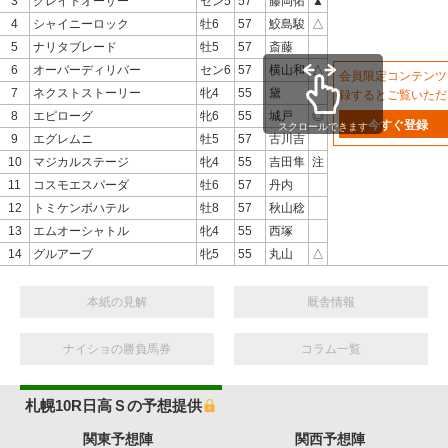
3
グレイトオーサー
セン5
57
藤岡佑
▲
4
シャイニーロック
牡6
57
鮫島駿
△
5
ナリタブレード
牡5
57
斎藤
6
オーバーディリバー
セン6
57
横山和
△
会員限定コンテンツ
7
ネクストストーリー
牝4
55
黛
録するとご覧いただ
8
エピローグ
牝6
55
城戸
◎
今すぐ登録
スクロールできます
9
エグレムニ
牡5
57
古川吉
10
マジカルステージ
牝4
55
吉田隼
注
11
コスモエスパーダ
牡6
57
丹内
12
トミケンボハテル
牡8
57
秋山稔
13
エムオーシャトル
牝4
55
西塚
14
グルアーブ
牝5
55
丸山
△
本紙の見解
厩舎情報
ナイショの勝負馬券
コラム一覧
札幌10R日高Ｓの予想提供
関東予想陣
関西予想陣