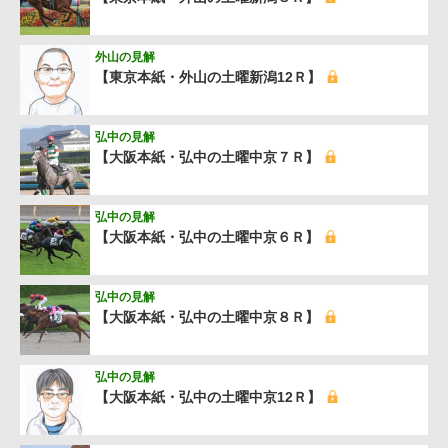
外山の見解
【東京本紙・外山の土曜新潟12Ｒ】
弘中の見解
【大阪本紙・弘中の土曜中京７Ｒ】
弘中の見解
【大阪本紙・弘中の土曜中京６Ｒ】
弘中の見解
【大阪本紙・弘中の土曜中京８Ｒ】
弘中の見解
【大阪本紙・弘中の土曜中京12Ｒ】