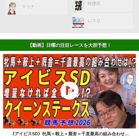
特捜班
マリナ
レスＱ
【動画】日曜の注目レースを大胆予想！
《アイビスSD》牝馬＋鞍上＋厩舎＝千直最高の組み合わせ…