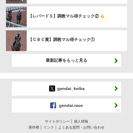
【レパードＳ】調教マル得チェック②
【ＣＢＣ賞】調教マル得チェック①
最新記事をもっと見る
gendai_keiba
gendai.race
サイトポリシー
個人情報
著作権
リンク
よくある質問・お問い合わせ