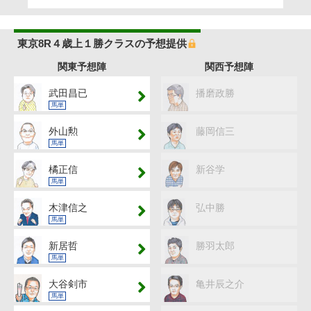
東京8R４歳上１勝クラスの予想提供
関東予想陣
関西予想陣
武田昌已
播磨政勝
馬単
外山勲
藤岡信三
馬単
橘正信
新谷学
馬単
木津信之
弘中勝
馬単
新居哲
勝羽太郎
馬単
大谷剣市
亀井辰之介
馬単