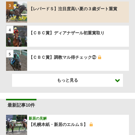
3
【レパードＳ】注目度高い夏の３歳ダート重賞
4
【ＣＢＣ賞】ディアナザール初重賞取り
5
【ＣＢＣ賞】調教マル得チェック②
もっと見る
最新記事10件
新居の見解
【札幌本紙・新居のエルムＳ】