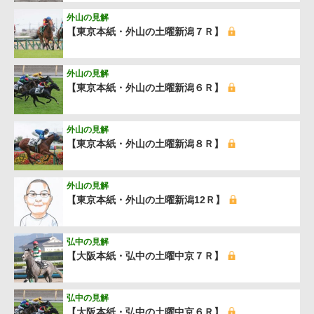
外山の見解
【東京本紙・外山の土曜新潟７Ｒ】
外山の見解
【東京本紙・外山の土曜新潟６Ｒ】
外山の見解
【東京本紙・外山の土曜新潟８Ｒ】
外山の見解
【東京本紙・外山の土曜新潟12Ｒ】
弘中の見解
【大阪本紙・弘中の土曜中京７Ｒ】
弘中の見解
【大阪本紙・弘中の土曜中京６Ｒ】