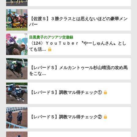
【佐渡Ｓ】３勝クラスとは思えないほどの豪華メン
バー
目黒貴子のアツアツ交遊録
〈124〉ＹｏｕＴｕｂｅｒ〝やーしゅんさん〟とし
ても活…
【レパードＳ】メルカントゥール杉山晴流の攻め馬
をこな…
【レパードＳ】調教マル得チェック①
【レパードＳ】調教マル得チェック②