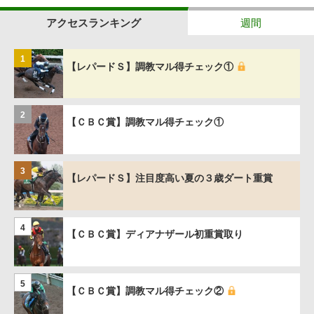
アクセスランキング
週間
1
【レパードＳ】調教マル得チェック①
2
【ＣＢＣ賞】調教マル得チェック①
3
【レパードＳ】注目度高い夏の３歳ダート重賞
4
【ＣＢＣ賞】ディアナザール初重賞取り
5
【ＣＢＣ賞】調教マル得チェック②