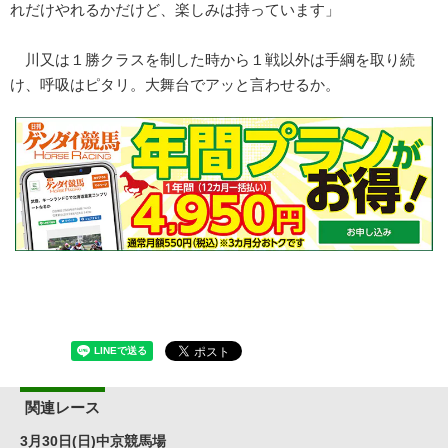
れだけやれるかだけど、楽しみは持っています」
川又は１勝クラスを制した時から１戦以外は手綱を取り続
け、呼吸はピタリ。大舞台でアッと言わせるか。
関連レース
3月30日(日)中京競馬場