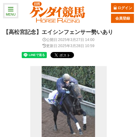
ログイン
MENU
会員登録
【高松宮記念】エイシンフェンサー勢いあり
公開日:2025年3月27日 14:00
更新日:2025年3月28日 10:59