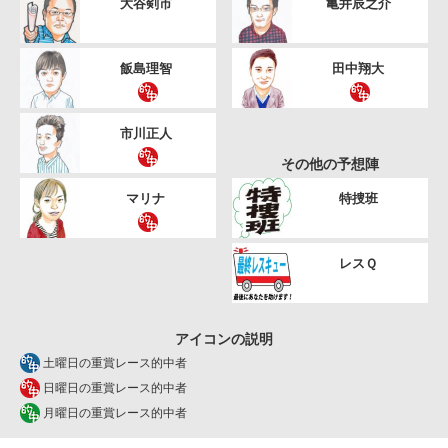
大谷剣市
亀井辰之介
飯島理智
田中翔大
市川正人
その他の予想陣
マリナ
特捜班
レスＱ
アイコンの説明
土曜日の重賞レース的中者
日曜日の重賞レース的中者
月曜日の重賞レース的中者