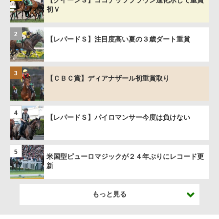
初Ｖ
2
【レパードＳ】注目度高い夏の３歳ダート重賞
3
【ＣＢＣ賞】ディアナザール初重賞取り
4
【レパードＳ】パイロマンサー今度は負けない
5
米国型ピューロマジックが２４年ぶりにレコード更
新
もっと見る