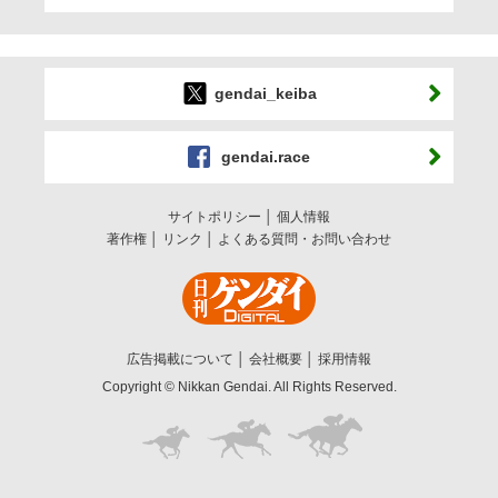
gendai_keiba
gendai.race
サイトポリシー
個人情報
著作権
リンク
よくある質問・お問い合わせ
広告掲載について
会社概要
採用情報
Copyright © Nikkan Gendai. All Rights Reserved.