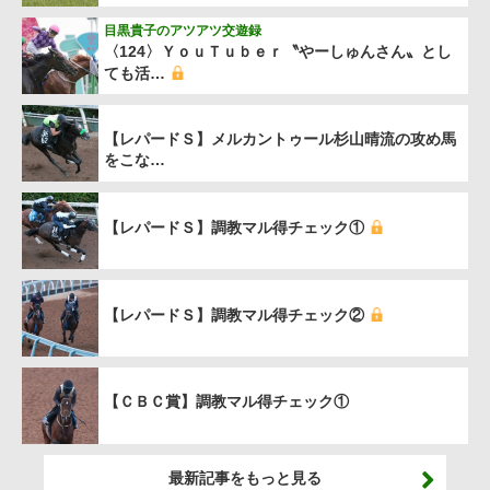
目黒貴子のアツアツ交遊録
〈124〉ＹｏｕＴｕｂｅｒ〝やーしゅんさん〟とし
ても活…
【レパードＳ】メルカントゥール杉山晴流の攻め馬
をこな…
【レパードＳ】調教マル得チェック①
【レパードＳ】調教マル得チェック②
【ＣＢＣ賞】調教マル得チェック①
最新記事をもっと見る