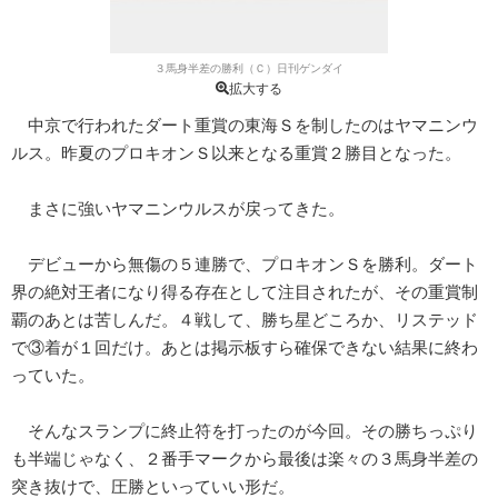
３馬身半差の勝利（Ｃ）日刊ゲンダイ
拡大する
中京で行われたダート重賞の東海Ｓを制したのはヤマニンウ
ルス。昨夏のプロキオンＳ以来となる重賞２勝目となった。
まさに強いヤマニンウルスが戻ってきた。
デビューから無傷の５連勝で、プロキオンＳを勝利。ダート
界の絶対王者になり得る存在として注目されたが、その重賞制
覇のあとは苦しんだ。４戦して、勝ち星どころか、リステッド
で③着が１回だけ。あとは掲示板すら確保できない結果に終わ
っていた。
そんなスランプに終止符を打ったのが今回。その勝ちっぷり
も半端じゃなく、２番手マークから最後は楽々の３馬身半差の
突き抜けで、圧勝といっていい形だ。