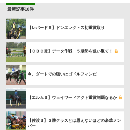
最新記事10件
【レパードＳ】ドンエレクトス初重賞取り
【ＣＢＣ賞】データ作戦 ５歳勢を狙い撃て！
今、ダートでの狙いはゴドルフィンだ
【エルムＳ】ウェイワードアクト重賞制覇なるか
【佐渡Ｓ】３勝クラスとは思えないほどの豪華メン
バー