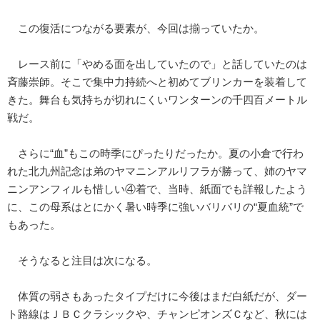
この復活につながる要素が、今回は揃っていたか。
レース前に「やめる面を出していたので」と話していたのは
斉藤崇師。そこで集中力持続へと初めてブリンカーを装着して
きた。舞台も気持ちが切れにくいワンターンの千四百メートル
戦だ。
さらに“血”もこの時季にぴったりだったか。夏の小倉で行わ
れた北九州記念は弟のヤマニンアルリフラが勝って、姉のヤマ
ニンアンフィルも惜しい④着で、当時、紙面でも詳報したよう
に、この母系はとにかく暑い時季に強いバリバリの“夏血統”で
もあった。
そうなると注目は次になる。
体質の弱さもあったタイプだけに今後はまだ白紙だが、ダー
ト路線はＪＢＣクラシックや、チャンピオンズＣなど、秋には