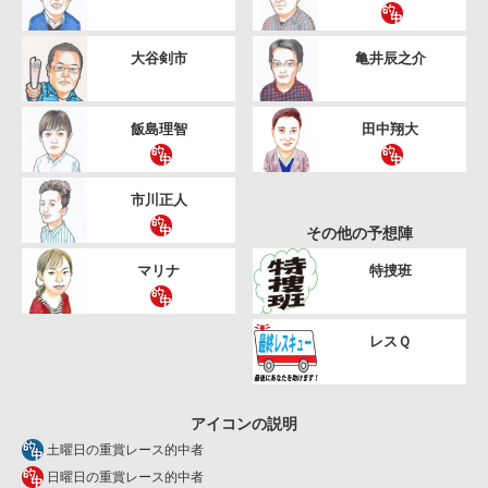
大谷剣市
亀井辰之介
飯島理智
田中翔大
市川正人
その他の予想陣
マリナ
特捜班
レスＱ
アイコンの説明
土曜日の重賞レース的中者
日曜日の重賞レース的中者