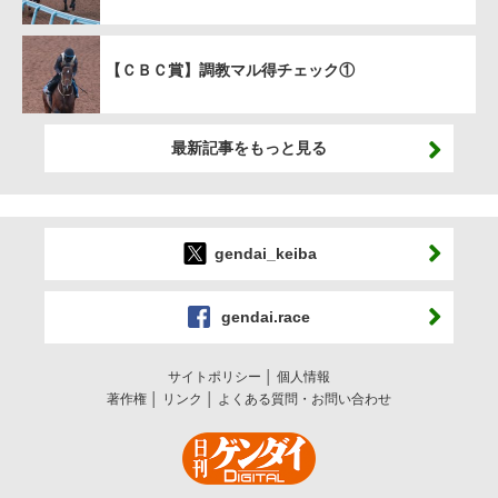
【ＣＢＣ賞】調教マル得チェック①
最新記事をもっと見る
gendai_keiba
gendai.race
サイトポリシー
個人情報
著作権
リンク
よくある質問・お問い合わせ