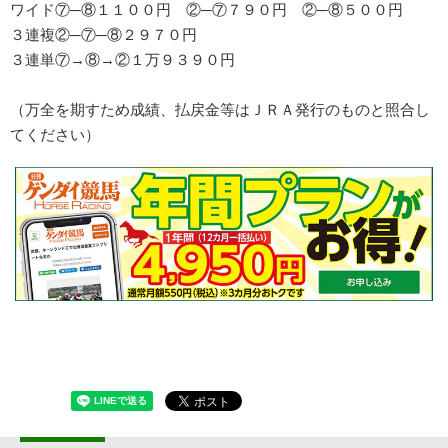
ワイド⑦─⑧１１００円 ②─⑦７９０円 ②─⑧５００円
３連複②─⑦─⑧２９７０円
３連単⑦→⑧→②１万９３９０円
（万全を期すため成績、払戻金等はＪＲＡ発行のものと照合し
てください）