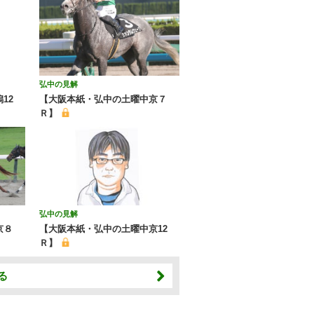
弘中の見解
12
【大阪本紙・弘中の土曜中京７
Ｒ】
弘中の見解
京８
【大阪本紙・弘中の土曜中京12
Ｒ】
る