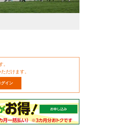
す。
いただけます。
ログイン