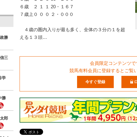
６歳 ２ １ １ 20・１６７
７歳上０ ０ ０ ２・０００
４歳の圏内入りが最も多く、全体の３分の１を超
える１３頭…
政勝
信三
会員限定コンテンツで
競馬有料会員に登録するとご覧
谷学
今すぐ登録
中勝
太郎