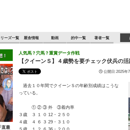
シリーズ一覧
厩舎情報
動画
的中一覧
著者一覧
人気馬？穴馬？重賞データ作戦
想！
【クイーンＳ】４歳勢を要チェック伏兵の活
公開日:2025年7
過去１０年間でクイーンＳの年齢別成績はこうな
っている。
① ② ③ 外 ③着内率
３歳 ３ １ ０ 12・２５０
４歳 ４ ６ ３ 29・３１０
千直最
５歳 １ ２ ６ 36・２００