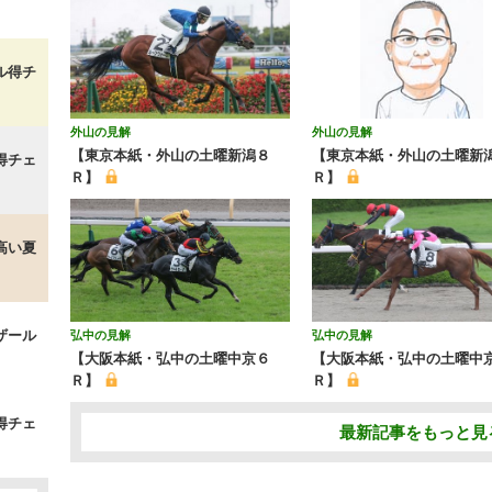
ル得チ
外山の見解
外山の見解
【東京本紙・外山の土曜新潟８
【東京本紙・外山の土曜新潟
得チェ
Ｒ】
Ｒ】
高い夏
ザール
弘中の見解
弘中の見解
【大阪本紙・弘中の土曜中京６
【大阪本紙・弘中の土曜中
Ｒ】
Ｒ】
得チェ
最新記事をもっと見