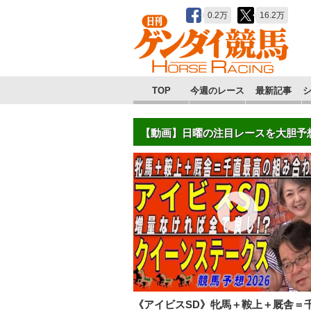
0.2万
16.2万
TOP
今週のレース
最新記事
【動画】日曜の注目レースを大胆予
《アイビスSD》牝馬＋鞍上＋厩舎＝