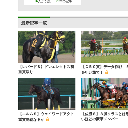
16
29
人が予想
本の記事
最新記事一覧
【レパードＳ】ドンエレクトス初
【ＣＢＣ賞】データ作戦 
重賞取り
を狙い撃て！
【エルムＳ】ウェイワードアクト
【佐渡Ｓ】３勝クラスとは
いほどの豪華メンバー
重賞制覇なるか