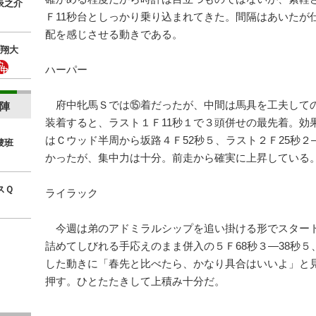
辰之介
Ｆ11秒台としっかり乗り込まれてきた。間隔はあいたが
配を感じさせる動きである。
翔大
ハーパー
府中牝馬Ｓでは⑮着だったが、中間は馬具を工夫して
陣
装着すると、ラスト１Ｆ11秒１で３頭併せの最先着。効
はＣウッド半周から坂路４Ｆ52秒５、ラスト２Ｆ25秒２
捜班
かったが、集中力は十分。前走から確実に上昇している
スＱ
ライラック
今週は弟のアドミラルシップを追い掛ける形でスター
詰めてしびれる手応えのまま併入の５Ｆ68秒３―38秒５
した動きに「春先と比べたら、かなり具合はいいよ」と
押す。ひとたたきして上積み十分だ。