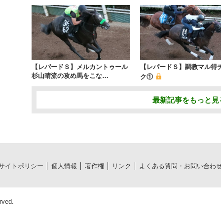
【レパードＳ】メルカントゥール
【レパードＳ】調教マル得
杉山晴流の攻め馬をこな…
ク①
最新記事をもっと見
サイトポリシー
個人情報
著作権
リンク
よくある質問・お問い合わ
rved.