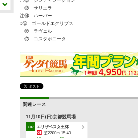
△⑫ シンティレーション
⑬ サリエラ
注⑭ ハーパー
○⑮ ゴールドエクリプス
⑯ ラヴェル
⑰ コスタボニータ
関連レース
11月10日(日)京都競馬場
エリザベス女王杯
11R
GI
芝2200m 15:40