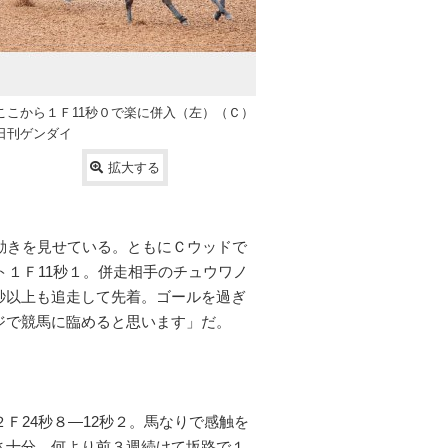
ここから１Ｆ11秒０で楽に併入（左）（Ｃ）
日刊ゲンダイ
拡大する
動きを見せている。ともにＣウッドで
ト１Ｆ11秒１。併走相手のチュウワノ
秒以上も追走して先着。ゴールを過ぎ
ジで競馬に臨めると思います」だ。
Ｆ24秒８―12秒２。馬なりで感触を
さ十分。何より前３週続けて坂路で１