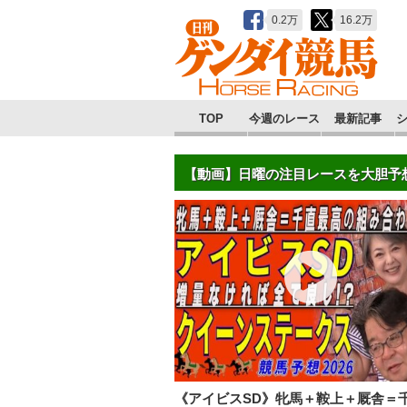
0.2万
16.2万
TOP
今週のレース
最新記事
【動画】日曜の注目レースを大胆予
《アイビスSD》牝馬＋鞍上＋厩舎＝