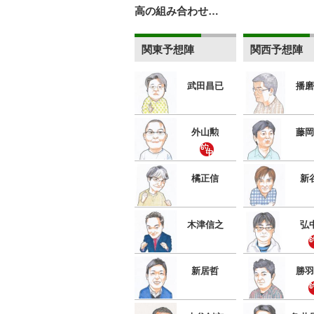
高の組み合わせ…
関東予想陣
関西予想陣
武田昌已
播磨
外山勲
藤岡
橘正信
新
木津信之
弘
新居哲
勝羽