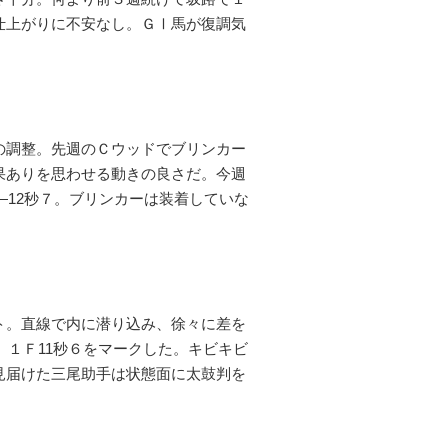
仕上がりに不安なし。ＧⅠ馬が復調気
の調整。先週のＣウッドでブリンカー
果ありを思わせる動きの良さだ。今週
―12秒７。ブリンカーは装着していな
。
ト。直線で内に潜り込み、徐々に差を
、１Ｆ11秒６をマークした。キビキビ
見届けた三尾助手は状態面に太鼓判を