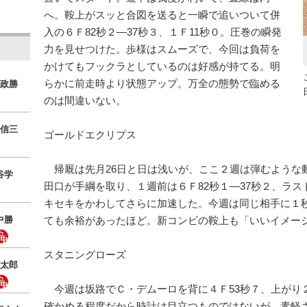
へ。鞍上がスッと合図を送ると一瞬で追いついて併
入の６Ｆ82秒２―37秒３、１Ｆ11秒０。圧巻の瞬発
力を見せつけた。歩様はスムーズで、今回は負荷を
かけてもフックラとしているのは好感が持てる。明
らかに前走時より状態アップ。万全の態勢で臨める
政勝
のは間違いない。
信三
ゴールドエクリプス
帰厩は先月26日と日は浅いが、ここ２週は弾むような
谷学
田口が手綱を取り、１週前は６Ｆ82秒１―37秒２、ラス
キセキをかわしてさらに加速した。今週は同じ相手に１
中勝
ても余裕があったほど。新コンビの鞍上も「いいイメー
スタニングローズ
太郎
今週は坂路でＣ・デムーロを背に４Ｆ53秒７、上がり２
確かめる程度だから時計は目立つものではないが、素軽