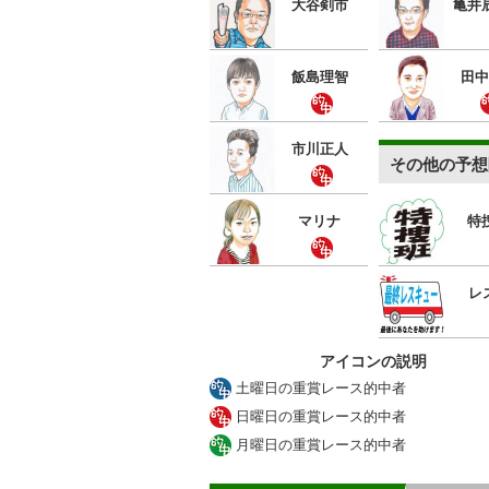
大谷剣市
亀井
飯島理智
田中
市川正人
その他の予想
マリナ
特
レ
アイコンの説明
土曜日の重賞レース的中者
日曜日の重賞レース的中者
月曜日の重賞レース的中者