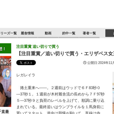
シリーズ一覧
厩舎情報
動画
的中一覧
著者一覧
注目重賞 追い切りで買う
想！
【注目重賞／追い切りで買う・エリザベス女
公開日:2024年11月
レガレイラ
捲土重来へ――。２週前はウッドで６Ｆ83秒０
―37秒１。１週前が木村厩舎流の長めから７Ｆ97秒
５―37秒９と負荷のレベルを上げて、順調に乗り込
まれている。最終追いはウンブライルを１馬身前に
千直最
置いてスタート。道中は我慢が利いて、直線は内