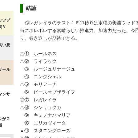
結論
ッツブ
◎レガレイラのラスト１Ｆ11秒０は水曜の美浦ウッドで
初Ｖ
当にホレボレする素晴らしい推進力、加速力だった。今
り、巻き返しが期待できる。
高い夏
△① ホールネス
△② ライラック
③ ルージュリナージュ
ザール
④ コンクシェル
△⑤ モリアーナ
⑥ ピースオブザライフ
マンサ
◎⑦ レガレイラ
△⑧ シンリョクカ
⑨ キミノナハマリア
クが２
⑩ エリカヴィータ
新
▲⑪ スタニングローズ