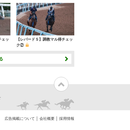
チェッ
【レパードＳ】調教マル得チェッ
ク②
る
せ
広告掲載について
会社概要
採用情報