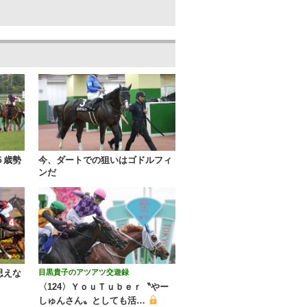
５歳勢
今、ダートでの狙いはゴドルフィ
ンだ
思えな
目黒貴子のアツアツ交遊録
〈124〉ＹｏｕＴｕｂｅｒ〝やー
しゅんさん〟としても活…