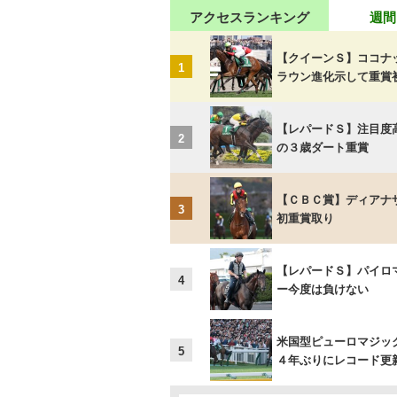
アクセスランキング
週間
【クイーンＳ】ココナ
1
ラウン進化示して重賞
【レパードＳ】注目度
2
の３歳ダート重賞
【ＣＢＣ賞】ディアナ
3
初重賞取り
【レパードＳ】パイロ
4
ー今度は負けない
米国型ピューロマジッ
5
４年ぶりにレコード更