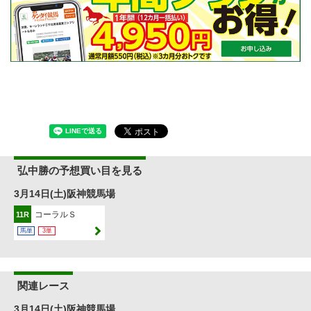
弘中勝の予想買い目を見る
3月14日(土)阪神競馬場
コーラルＳ
11R
馬単
3単
関連レース
3月14日(土)阪神競馬場