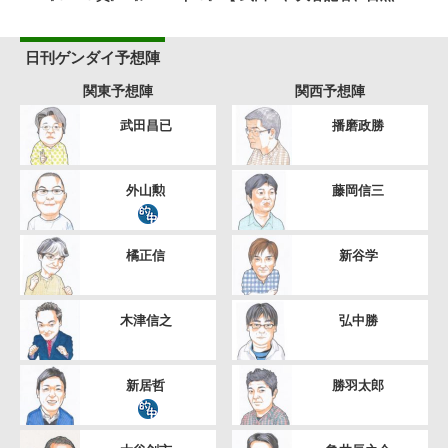
日刊ゲンダイ予想陣
関東予想陣
関西予想陣
武田昌已
播磨政勝
外山勲
藤岡信三
橘正信
新谷学
木津信之
弘中勝
新居哲
勝羽太郎