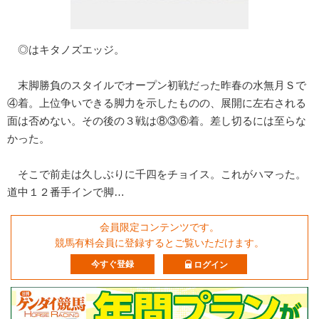
◎はキタノズエッジ。
末脚勝負のスタイルでオープン初戦だった昨春の水無月Ｓで
④着。上位争いできる脚力を示したものの、展開に左右される
面は否めない。その後の３戦は⑧③⑥着。差し切るには至らな
かった。
そこで前走は久しぶりに千四をチョイス。これがハマった。
道中１２番手インで脚…
会員限定コンテンツです。
競馬有料会員に登録するとご覧いただけます。
今すぐ登録
ログイン