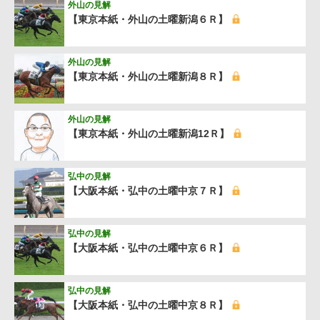
外山の見解
【東京本紙・外山の土曜新潟６Ｒ】
外山の見解
【東京本紙・外山の土曜新潟８Ｒ】
外山の見解
【東京本紙・外山の土曜新潟12Ｒ】
弘中の見解
【大阪本紙・弘中の土曜中京７Ｒ】
弘中の見解
【大阪本紙・弘中の土曜中京６Ｒ】
弘中の見解
【大阪本紙・弘中の土曜中京８Ｒ】