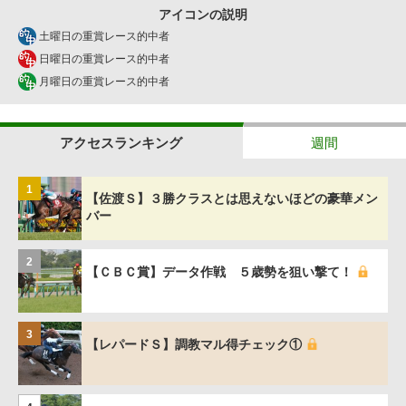
アイコンの説明
土曜日の重賞レース的中者
日曜日の重賞レース的中者
月曜日の重賞レース的中者
アクセスランキング
週間
1
【佐渡Ｓ】３勝クラスとは思えないほどの豪華メン
バー
2
【ＣＢＣ賞】データ作戦 ５歳勢を狙い撃て！
3
【レパードＳ】調教マル得チェック①