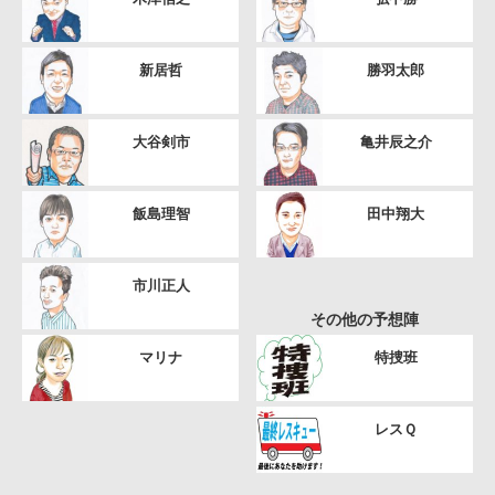
新居哲
勝羽太郎
大谷剣市
亀井辰之介
飯島理智
田中翔大
市川正人
その他の予想陣
マリナ
特捜班
レスＱ