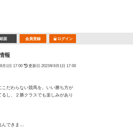
紙面
会員登録
ログイン
情報
9月1日 17:00
更新日:2023年9月1日 17:00
にこだわらない競馬を。いい勝ち方が
てるし、２勝クラスでも楽しみがあり
込んできま…