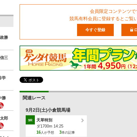
会員限定コンテンツで
競馬有料会員に登録するとご覧
今すぐ登録
政勝
信三
谷学
関連レース
中勝
9月2日(土)小倉競馬場
太郎
天草特別
9R
ダ1700m 14:25
16
3
人が予想
本の記事