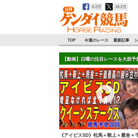
0.2万
16.2万
TOP
今週のレース
最新記事
【動画】日曜の注目レースを大胆予
《アイビスSD》牝馬＋鞍上＋厩舎＝