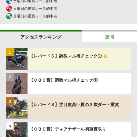
土曜日の重賞レース的中者
日曜日の重賞レース的中者
月曜日の重賞レース的中者
アクセスランキング
週間
1
【レパードＳ】調教マル得チェック①
2
【ＣＢＣ賞】調教マル得チェック①
3
【レパードＳ】注目度高い夏の３歳ダート重賞
4
【ＣＢＣ賞】ディアナザール初重賞取り