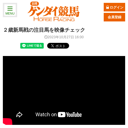
ログイン
MENU
会員登録
２歳新馬戦の注目馬を映像チェック
2023年10月27日 16:00