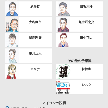
新居哲
勝羽太郎
大谷剣市
亀井辰之介
飯島理智
田中翔大
市川正人
その他の予想陣
マリナ
特捜班
レスＱ
アイコンの説明