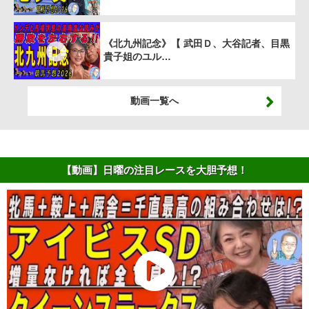
《北九州記念》【 武田Ｄ、大谷記者、目黒
貴子姐のユル…
動画一覧へ
【動画】日曜の注目レースを大胆予想！