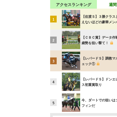
アクセスランキング
週間
【佐渡Ｓ】３勝クラス
1
えないほどの豪華メン
【ＣＢＣ賞】データ作
2
歳勢を狙い撃て！
【レパードＳ】調教マ
3
ェック①
【レパードＳ】ドンエ
4
ス初重賞取り
今、ダートでの狙いは
5
フィンだ