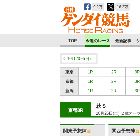
0.2万
16.2万
TOP
今週のレース
最新記事
10月20日(日)
東京
1R
2R
3R
京都
1R
2R
3R
新潟
1R
2R
3R
萩Ｓ
京都8R
10月26日(土) ２歳オープ
関東予想陣
関西予想陣