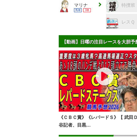
マリナ
特捜班
馬単
3単
レスＱ
【動画】日曜の注目レースを大胆予
《ＣＢＣ賞》《レパードＳ》【 武田
谷記者、目黒…