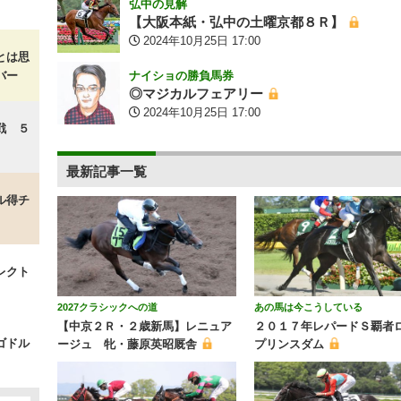
弘中の見解
【大阪本紙・弘中の土曜京都８Ｒ】
2024年10月25日 17:00
とは思
バー
ナイショの勝負馬券
◎マジカルフェアリー
2024年10月25日 17:00
戦 ５
最新記事一覧
ル得チ
レクト
2027クラシックへの道
あの馬は今こうしている
【中京２Ｒ・２歳新馬】レニュア
２０１７年レパードＳ覇者
ゴドル
ージュ 牝・藤原英昭厩舎
プリンスダム