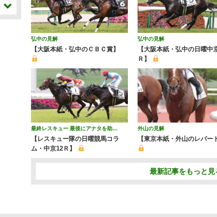
弘中の見解
弘中の見解
【大阪本紙・弘中のＣＢＣ賞】
【大阪本紙・弘中の日曜中
Ｒ】
最終レスキュー 最後にアナタを助…
外山の見解
【レスキュー隊の日曜競馬コラ
【東京本紙・外山のレパー
ム・中京12Ｒ】
最新記事をもっと見