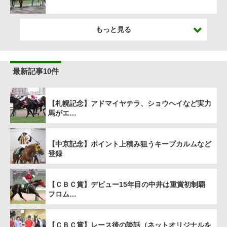
もっと見る
最新記事10件
【札幌記念】アドマイヤテラ、ショウヘイなど実力
馬がエ…
【中京記念】ポイント上積み狙うキープカルムなど
登録
【ＣＢＣ賞】デビュー15年目の中井は重賞初制覇
フロム…
【ＣＢＣ賞】レース後の談話（ネットオリジナルを