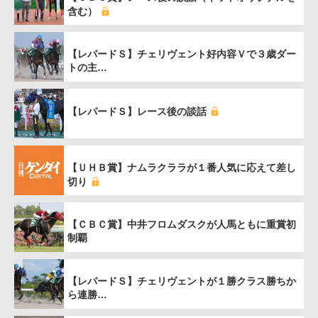
含む）
【レパードＳ】チェリヴェント好内容Ｖで３歳ダー
トの主…
【レパードＳ】レース後の談話
【ＵＨＢ賞】ナムラクララが１番人気に応えて差し
切り
【ＣＢＣ賞】中井フロムダスクが人馬ともに重賞初
制覇
【レパードＳ】チェリヴェントが１勝クラス勝ちか
ら連勝…