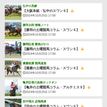
弘中の見解
【大阪本紙・弘中のスワンＳ】
2024年10月25日 17:00
勝羽太郎 情報ノート
【勝羽の土曜競馬コラム・スワンＳ】
2024年10月25日 17:00
藤岡記者 勝負がかり
【藤岡の土曜競馬コラム・スワンＳ】
2024年10月25日 17:00
播磨政勝 競馬道楽
【播磨の土曜競馬コラム・スワンＳ】
2024年10月25日 17:00
亀井記者の血統ロックオン
【亀井の土曜競馬コラム・アルテミスＳ】
2024年10月25日 17:00
田中翔大 必翔馬券
【田中の土曜競馬コラム・スワンＳ】