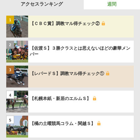
アクセスランキング
週間
1
【ＣＢＣ賞】調教マル得チェック②
2
【佐渡Ｓ】３勝クラスとは思えないほどの豪華メン
バー
3
【レパードＳ】調教マル得チェック①
4
【札幌本紙・新居のエルムＳ】
5
【橘の土曜競馬コラム・関越Ｓ】