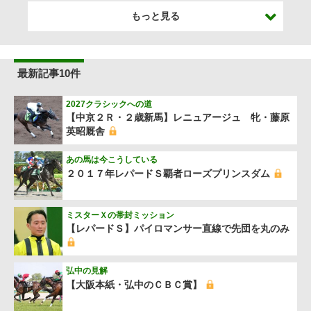
もっと見る
最新記事10件
2027クラシックへの道
【中京２Ｒ・２歳新馬】レニュアージュ 牝・藤原
英昭厩舎
あの馬は今こうしている
２０１７年レパードＳ覇者ローズプリンスダム
ミスターＸの帯封ミッション
【レパードＳ】パイロマンサー直線で先団を丸のみ
弘中の見解
【大阪本紙・弘中のＣＢＣ賞】