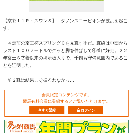
【京都１１Ｒ・スワンＳ】 ダノンスコーピオンが波乱を起こ
す。
４走前の京王杯スプリングＣを見直す手だ。直線は中団から
ラスト１００メートルでグッと脚を伸ばして④着に好走。２２
年富士Ｓ③着以来の掲示板入りで、千四も守備範囲内であるこ
とを証明した。
前２戦は結果こそ振るわなかっ…
会員限定コンテンツです。
競馬有料会員に登録するとご覧いただけます。
今すぐ登録
ログイン