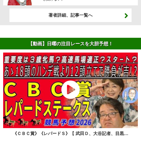
著者詳細、記事一覧へ
【動画】日曜の注目レースを大胆予想！
《ＣＢＣ賞》《レパードＳ》【 武田Ｄ、大谷記者、目黒…