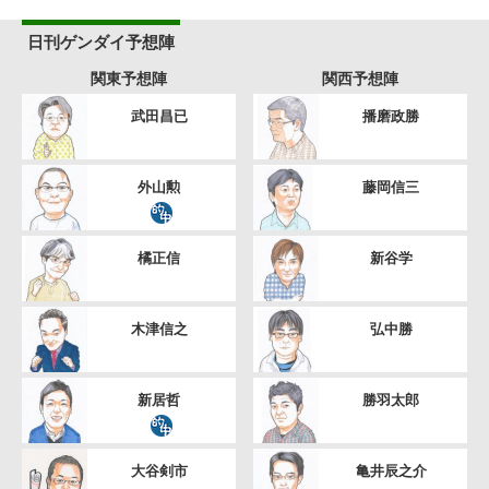
日刊ゲンダイ予想陣
関東予想陣
関西予想陣
武田昌已
播磨政勝
外山勲
藤岡信三
橘正信
新谷学
木津信之
弘中勝
新居哲
勝羽太郎
大谷剣市
亀井辰之介