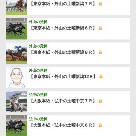
【東京本紙・外山の土曜新潟７Ｒ】
外山の見解
【東京本紙・外山の土曜新潟６Ｒ】
外山の見解
【東京本紙・外山の土曜新潟８Ｒ】
外山の見解
【東京本紙・外山の土曜新潟12Ｒ】
弘中の見解
【大阪本紙・弘中の土曜中京７Ｒ】
弘中の見解
【大阪本紙・弘中の土曜中京６Ｒ】