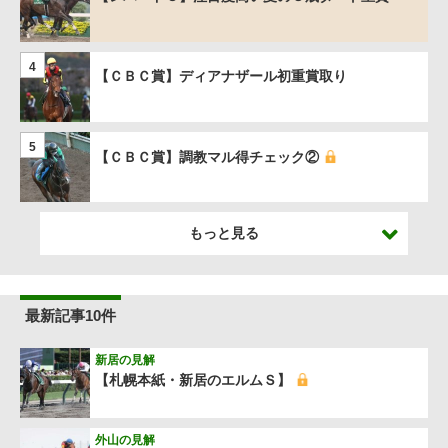
4
【ＣＢＣ賞】ディアナザール初重賞取り
5
【ＣＢＣ賞】調教マル得チェック②
もっと見る
最新記事10件
新居の見解
【札幌本紙・新居のエルムＳ】
外山の見解