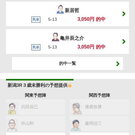
新居哲
3,050円
的中
5-13
馬単
亀井辰之介
3,050円
的中
5-13
馬単
的中一覧
新潟3R３歳未勝利の予想提供
関東予想陣
関西予想陣
武田昌已
播磨政勝
外山勲
藤岡信三