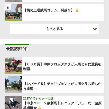
5
【橘の土曜競馬コラム・関越Ｓ】
もっと見る
最新記事10件
【ＣＢＣ賞】中井フロムダスクが人馬ともに重賞初
制覇
【レパードＳ】チェリヴェントが１勝クラス勝ちか
ら連勝…
2027クラシックへの道
【中京２Ｒ・２歳新馬】レニュアージュ 牝・藤原
英昭厩舎