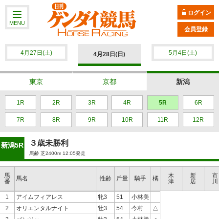
ログイン
MENU
会員登録
4月27日(土)
5月4日(土)
4月28日(日)
東京
京都
新潟
1R
2R
3R
4R
5R
6R
7R
8R
9R
10R
11R
12R
３歳未勝利
新潟5R
馬齢 芝2400m 12:05発走
馬
木
新
市
馬名
性齢
斤量
騎手
橘
番
津
居
川
1
アイムフィアレス
牝3
51
小林美
2
オリエンタルナイト
牡3
54
今村
△