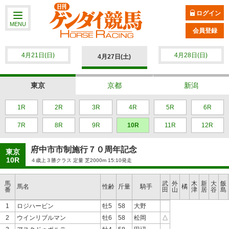
ログイン
MENU
会員登録
4月21日(日)
4月28日(日)
4月27日(土)
東京
京都
新潟
1R
2R
3R
4R
5R
6R
7R
8R
9R
10R
11R
12R
府中市市制施行７０周年記念
東京
10R
４歳上３勝クラス 定量 芝2000m 15:10発走
馬
武
外
木
新
大
飯
馬名
性齢
斤量
騎手
橘
番
田
山
津
居
谷
島
1
ロジハービン
牡5
58
大野
2
ウインリブルマン
牡6
58
松岡
△