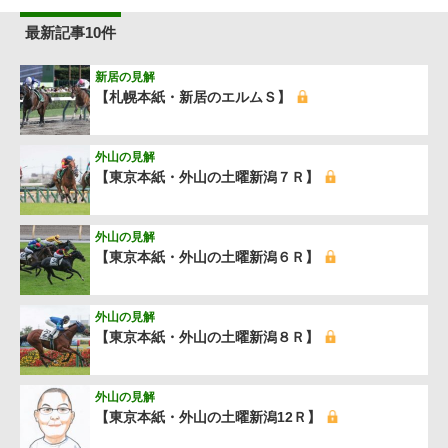
最新記事10件
新居の見解
【札幌本紙・新居のエルムＳ】
外山の見解
【東京本紙・外山の土曜新潟７Ｒ】
外山の見解
【東京本紙・外山の土曜新潟６Ｒ】
外山の見解
【東京本紙・外山の土曜新潟８Ｒ】
外山の見解
【東京本紙・外山の土曜新潟12Ｒ】