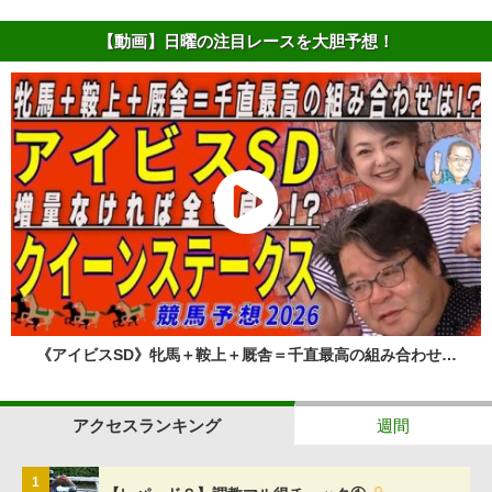
【動画】日曜の注目レースを大胆予想！
《アイビスSD》牝馬＋鞍上＋厩舎＝千直最高の組み合わせ…
アクセスランキング
週間
1