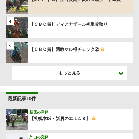
4
【ＣＢＣ賞】ディアナザール初重賞取り
5
【ＣＢＣ賞】調教マル得チェック②
もっと見る
最新記事10件
新居の見解
【札幌本紙・新居のエルムＳ】
外山の見解