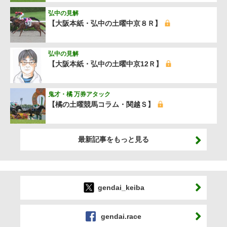
弘中の見解
【大阪本紙・弘中の土曜中京８Ｒ】
弘中の見解
【大阪本紙・弘中の土曜中京12Ｒ】
鬼才・橘 万券アタック
【橘の土曜競馬コラム・関越Ｓ】
最新記事をもっと見る
gendai_keiba
gendai.race