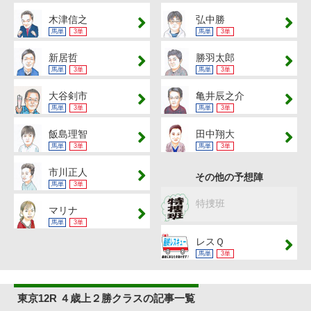
木津信之
弘中勝
馬単
3単
馬単
3単
新居哲
勝羽太郎
馬単
3単
馬単
3単
大谷剣市
亀井辰之介
馬単
3単
馬単
3単
飯島理智
田中翔大
馬単
3単
馬単
3単
市川正人
その他の予想陣
馬単
3単
特捜班
マリナ
馬単
3単
レスＱ
馬単
3単
東京12R ４歳上２勝クラスの記事一覧