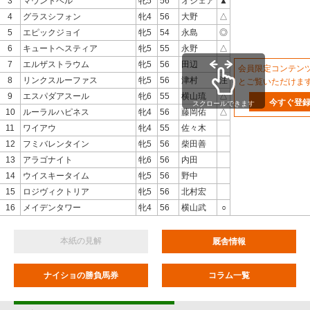
3
マウントベル
牝5
56
オシェア
▲
4
グラスシフォン
牝4
56
大野
△
5
エピックジョイ
牝5
54
永島
◎
6
キュートヘスティア
牝5
55
永野
△
7
エルザストラウム
牝5
56
田辺
会員限定コンテン
8
リンクスルーファス
牝5
56
津村
注
とご覧いただけま
9
エスパダアスール
牝6
55
横山琉
△
今すぐ登
スクロールできます
10
ルーラルハピネス
牝4
56
藤岡佑
△
11
ワイアウ
牝4
55
佐々木
12
フミバレンタイン
牝5
56
柴田善
13
アラゴナイト
牝6
56
内田
14
ウイスキータイム
牝5
56
野中
15
ロジヴィクトリア
牝5
56
北村宏
16
メイデンタワー
牝4
56
横山武
○
本紙の見解
厩舎情報
ナイショの勝負馬券
コラム一覧