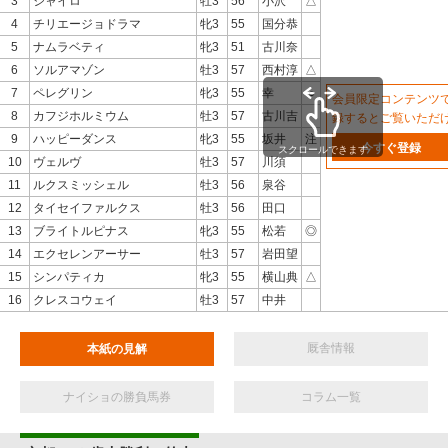
3
ジャイロ
牡3
56
小沢
△
4
チリエージョドラマ
牝3
55
国分恭
5
ナムラベティ
牝3
51
古川奈
6
ソルアマゾン
牡3
57
西村淳
△
7
ペレグリン
牝3
55
幸
○
会員限定コンテンツ
8
カフジホルミウム
牡3
57
古川吉
録するとご覧いただ
9
ハッピーダンス
牝3
55
坂井
注
今すぐ登録
スクロールできます
10
ヴェルヴ
牡3
57
川須
11
ルクスミッシェル
牡3
56
泉谷
12
タイセイファルクス
牡3
56
田口
13
ブライトルピナス
牝3
55
松若
◎
14
エクセレンアーサー
牡3
57
岩田望
15
シンパティカ
牝3
55
横山典
△
16
クレスコウェイ
牡3
57
中井
厩舎情報
本紙の見解
ナイショの勝負馬券
コラム一覧