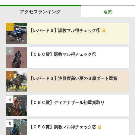
アクセスランキング
週間
1
【レパードＳ】調教マル得チェック①
2
【ＣＢＣ賞】調教マル得チェック①
3
【レパードＳ】注目度高い夏の３歳ダート重賞
4
【ＣＢＣ賞】ディアナザール初重賞取り
5
【ＣＢＣ賞】調教マル得チェック②