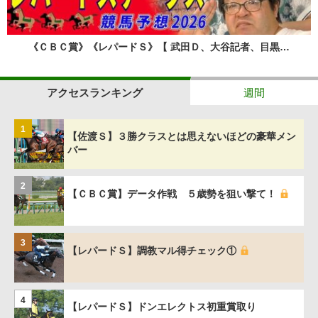
《ＣＢＣ賞》《レパードＳ》【 武田Ｄ、大谷記者、目黒…
アクセスランキング
週間
1
【佐渡Ｓ】３勝クラスとは思えないほどの豪華メン
バー
2
【ＣＢＣ賞】データ作戦 ５歳勢を狙い撃て！
3
【レパードＳ】調教マル得チェック①
4
【レパードＳ】ドンエレクトス初重賞取り