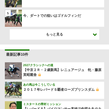
5
今、ダートでの狙いはゴドルフィンだ
もっと見る
最新記事10件
2027クラシックへの道
【中京２Ｒ・２歳新馬】レニュアージュ 牝・藤原
英昭厩舎
あの馬は今こうしている
２０１７年レパードＳ覇者ローズプリンスダム
ミスターＸの帯封ミッション
【レパードＳ】パイロマンサー直線で先団を丸のみ