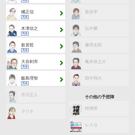
馬単
橘正信
新谷学
馬単
木津信之
弘中勝
馬単
新居哲
勝羽太郎
馬単
大谷剣市
亀井辰之介
馬単
飯島理智
田中翔大
馬単
市川正人
その他の予想陣
特捜班
マリナ
レスＱ