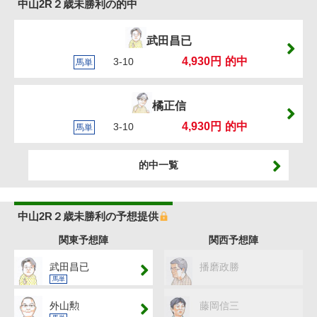
中山2R２歳未勝利の的中
武田昌已
4,930円
的中
3-10
馬単
橘正信
4,930円
的中
3-10
馬単
的中一覧
中山2R２歳未勝利の予想提供
関東予想陣
関西予想陣
武田昌已
播磨政勝
馬単
外山勲
藤岡信三