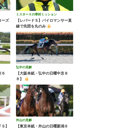
ミスターＸの帯封ミッション
ローズ
【レパードＳ】パイロマンサー直
線で先団を丸のみ
弘中の見解
京６
【大阪本紙・弘中の日曜中京８
Ｒ】
外山の見解
ドＳ】
【東京本紙・外山の日曜新潟６