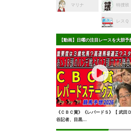
マリナ
特捜班
レスＱ
【動画】日曜の注目レースを大胆予
《ＣＢＣ賞》《レパードＳ》【 武田
谷記者、目黒…