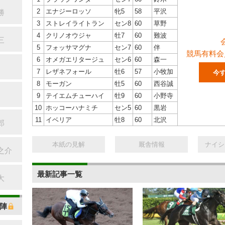
2
エナジーロッソ
牝5
58
平沢
勝
3
ストレイライトラン
セン8
60
草野
4
クリノオウジャ
牡7
60
難波
三
5
フォッサマグナ
セン7
60
伴
競馬有料会
6
オメガエリタージュ
セン6
60
森一
7
レザネフォール
牡6
57
小牧加
今
8
モーガン
牡5
60
西谷誠
9
テイエムチューハイ
牡9
60
小野寺
10
ホッコーハナミチ
セン5
60
黒岩
11
イベリア
牡8
60
北沢
郎
本紙の見解
厩舎情報
ナイシ
之介
最新記事一覧
大
陣