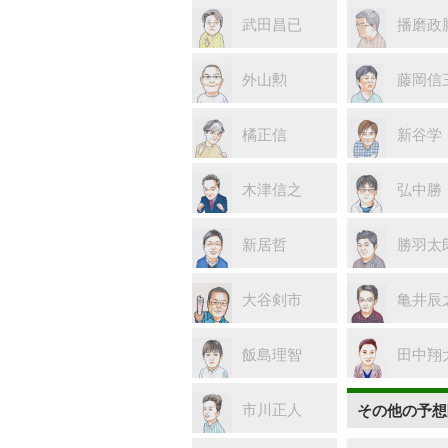
武田昌已
播磨政
外山勲
藤岡信
橘正信
新谷学
木津信之
弘中勝
新居哲
勝羽太
大谷剣市
亀井辰
飯島理智
田中翔
市川正人
その他の予想