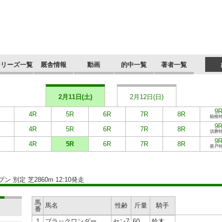
シリーズ一覧
厩舎情報
動画
的中一覧
著者一覧
2月11日(土)
2月12日(日)
9
4R
5R
6R
7R
8R
箱根
9
4R
5R
6R
7R
8R
須磨
9
4R
5R
6R
7R
8R
唐戸
ン 別定 芝2860m 12:10発走
馬
馬名
性齢
斤量
騎手
番
1
ブラックワンダー
セン7
60
鈴木