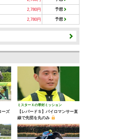
予想
2,780円
予想
2,780円
ミスターＸの帯封ミッション
ローズ
【レパードＳ】パイロマンサー直
線で先団を丸のみ