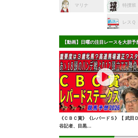
マリナ
特捜班
レスＱ
【動画】日曜の注目レースを大胆予
《ＣＢＣ賞》《レパードＳ》【 武田
谷記者、目黒…