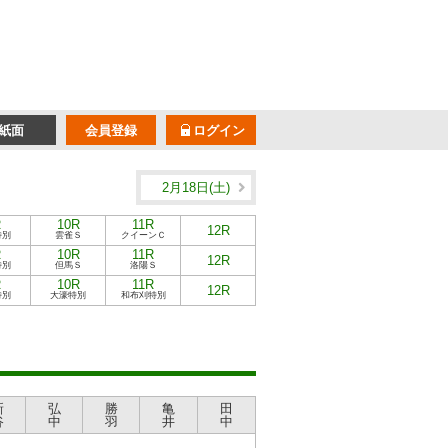
紙面
会員登録
ログイン
2月18日(土)
R
10R
11R
12R
特別
雲雀Ｓ
クイーンＣ
R
10R
11R
12R
特別
但馬Ｓ
洛陽Ｓ
R
10R
11R
12R
特別
大濠特別
和布刈特別
新
弘
勝
亀
田
谷
中
羽
井
中