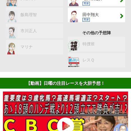
馬単
飯島理智
田中翔大
馬単
市川正人
その他の予想陣
特捜班
マリナ
レスＱ
【動画】日曜の注目レースを大胆予想！