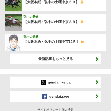
【大阪本紙・弘中の土曜中京６Ｒ】
弘中の見解
【大阪本紙・弘中の土曜中京８Ｒ】
弘中の見解
【大阪本紙・弘中の土曜中京12Ｒ】
最新記事をもっと見る
gendai_keiba
gendai.race
サイトポリシー
個人情報