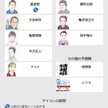
新居哲
勝羽太郎
大谷剣市
亀井辰之介
飯島理智
田中翔大
市川正人
その他の予想陣
マリナ
特捜班
レスＱ
アイコンの説明
土曜日の重賞レース的中者