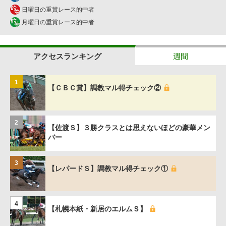
日曜日の重賞レース的中者
月曜日の重賞レース的中者
アクセスランキング
週間
1
【ＣＢＣ賞】調教マル得チェック②
2
【佐渡Ｓ】３勝クラスとは思えないほどの豪華メン
バー
3
【レパードＳ】調教マル得チェック①
4
【札幌本紙・新居のエルムＳ】