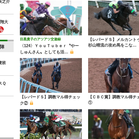
辰之介
翔大
目黒貴子のアツアツ交遊録
【レパードＳ】メルカント
杉山晴流の攻め馬をこな…
〈124〉ＹｏｕＴｕｂｅｒ〝やー
陣
しゅんさん〟としても活…
捜班
スＱ
【レパードＳ】調教マル得チェッ
【ＣＢＣ賞】調教マル得チ
①
ク②