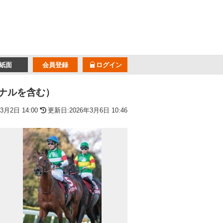
紙面
会員登録
ログイン
ナルを含む）
3月2日 14:00
更新日:2026年3月6日 10:46