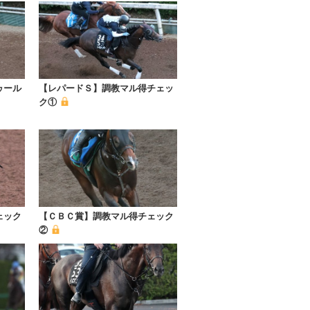
ゥール
【レパードＳ】調教マル得チェッ
ク①
ェック
【ＣＢＣ賞】調教マル得チェック
②