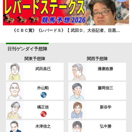
《ＣＢＣ賞》《レパードＳ》【 武田Ｄ、大谷記者、目黒…
日刊ゲンダイ予想陣
関東予想陣
関西予想陣
武田昌已
播磨政勝
外山勲
藤岡信三
橘正信
新谷学
木津信之
弘中勝