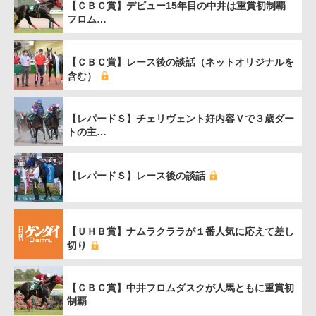
【ＣＢＣ賞】デビュー15年目の中井は重賞初制覇
フロム…
【ＣＢＣ賞】レース後の談話（ネットオリジナルを
含む）
【レパードＳ】チェリヴェント好内容Ｖで３歳ダー
トの主…
【レパードＳ】レース後の談話
【ＵＨＢ賞】ナムラクララが１番人気に応えて差し
切り
【ＣＢＣ賞】中井フロムダスクが人馬ともに重賞初
制覇