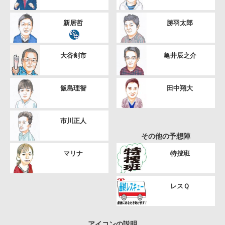
新居哲
勝羽太郎
大谷剣市
亀井辰之介
飯島理智
田中翔大
市川正人
その他の予想陣
マリナ
特捜班
レスＱ
アイコンの説明