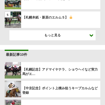
5
【札幌本紙・新居のエルムＳ】
もっと見る
最新記事10件
【札幌記念】アドマイヤテラ、ショウヘイなど実力
馬がエ…
【中京記念】ポイント上積み狙うキープカルムなど
登録