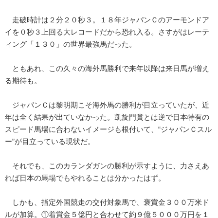
走破時計は２分２０秒３。１８年ジャパンＣのアーモンドア
イを０秒３上回る大レコードだから恐れ入る。さすがはレーテ
ィング「１３０」の世界最強馬だった。
ともあれ、この久々の海外馬勝利で来年以降は来日馬が増え
る期待も。
ジャパンＣは黎明期こそ海外馬の勝利が目立っていたが、近
年は全く結果が出ていなかった。凱旋門賞とは逆で日本特有の
スピード馬場に合わないイメージも根付いて、“ジャパンＣスル
ー”が目立っている現状だ。
それでも、このカランダガンの勝利が示すように、力さえあ
れば日本の馬場でもやれることは分かったはず。
しかも、指定外国競走の交付対象馬で、褒賞金３００万米ド
ルが加算。①着賞金５億円と合わせて約９億５０００万円を１