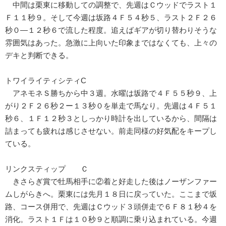
中間は栗東に移動しての調整で、先週はＣウッドでラスト１
Ｆ１１秒９。そして今週は坂路４Ｆ５４秒５、ラスト２Ｆ２６
秒０―１２秒６で流した程度。追えばギアが切り替わりそうな
雰囲気はあった。急激に上向いた印象まではなくても、上々の
デキと判断できる。
トワイライティシティC
アネモネＳ勝ちから中３週。水曜は坂路で４Ｆ５５秒９、上
がり２Ｆ２６秒２ー１３秒０を単走で馬なり。先週は４Ｆ５１
秒６、１Ｆ１２秒３としっかり時計を出しているから、間隔は
詰まっても疲れは感じさせない。前走同様の好気配をキープし
ている。
リンクスティップ Ｃ
きさらぎ賞で牡馬相手に②着と好走した後はノーザンファー
ムしがらきへ。栗東には先月１８日に戻っていた。ここまで坂
路、コース併用で、先週はＣウッド３頭併走で６Ｆ８１秒４を
消化。ラスト１Ｆは１０秒９と順調に乗り込まれている。今週