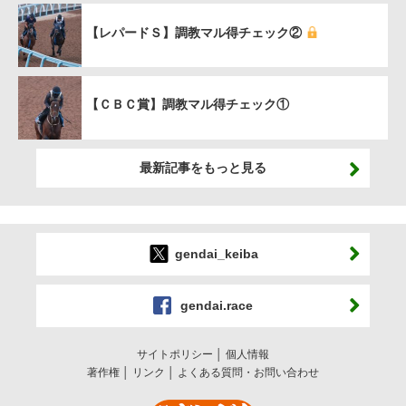
【レパードＳ】調教マル得チェック②
【ＣＢＣ賞】調教マル得チェック①
最新記事をもっと見る
gendai_keiba
gendai.race
サイトポリシー
個人情報
著作権
リンク
よくある質問・お問い合わせ