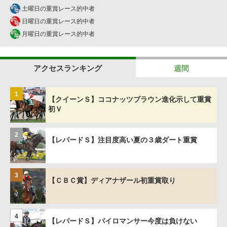
土曜日の重賞レース的中者
日曜日の重賞レース的中者
月曜日の重賞レース的中者
アクセスランキング
週間
1
【クイーンＳ】ココナッツブラウン進化示して重賞
初Ｖ
2
【レパードＳ】注目度高い夏の３歳ダート重賞
3
【ＣＢＣ賞】ディアナザール初重賞取り
4
【レパードＳ】パイロマンサー今度は負けない