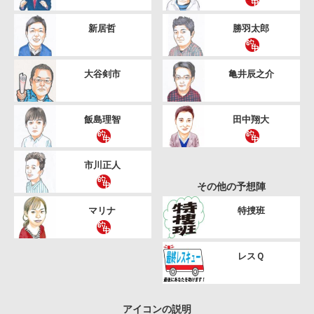
新居哲
勝羽太郎
大谷剣市
亀井辰之介
飯島理智
田中翔大
市川正人
その他の予想陣
マリナ
特捜班
レスＱ
アイコンの説明