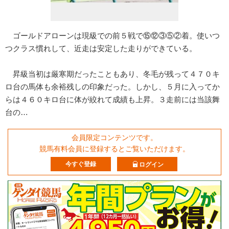
ゴールドアローンは現級での前５戦で⑮⑫③⑤②着。使いつ
つクラス慣れして、近走は安定した走りができている。
昇級当初は厳寒期だったこともあり、冬毛が残って４７０キ
ロ台の馬体も余裕残しの印象だった。しかし、５月に入ってか
らは４６０キロ台に体が絞れて成績も上昇。３走前には当該舞
台の…
会員限定コンテンツです。
競馬有料会員に登録するとご覧いただけます。
今すぐ登録
ログイン