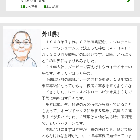
ダ1800m 15:45
16
6
人が予想
本の記事
外山勲
１９６８年生まれ。８７年有馬記念、メジロデュレ
ン＝ユーワジェームスで決まった枠連（４）（４）１
万６３００円が競馬との出合いです。以降、どっぷり
とこの世界にはまり込みました。
９１年入社。ダービーで言えばトウカイテイオーの
年です。キャリアは３０年に。
予想は取材の感触とレース内容を重視。１３年秋に
東京本紙になってからは、後者に重きを置くようにな
ってきました。レース＆パトロールビデオ見まくりで
予想に精を出す日々です。
馬券は単、複、枠連のみの時代から買っていること
もあって、オーソドックスに単勝＆馬単、馬連の２連
系までが多いですね。３連単は自信がある時に頭固定
で、というパターンです。
本紙だけにまずは的中が一番の使命でも、儲けて終
わらなければ意味がない。回収率重視で頑張っていま