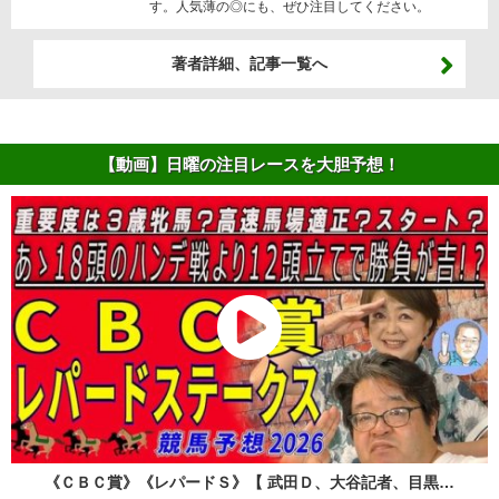
す。人気薄の◎にも、ぜひ注目してください。
著者詳細、記事一覧へ
【動画】日曜の注目レースを大胆予想！
《ＣＢＣ賞》《レパードＳ》【 武田Ｄ、大谷記者、目黒…