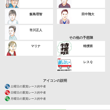
飯島理智
田中翔大
市川正人
その他の予想陣
マリナ
特捜班
レスＱ
アイコンの説明
土曜日の重賞レース的中者
日曜日の重賞レース的中者
月曜日の重賞レース的中者