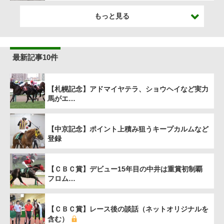
もっと見る
最新記事10件
【札幌記念】アドマイヤテラ、ショウヘイなど実力
馬がエ…
【中京記念】ポイント上積み狙うキープカルムなど
登録
【ＣＢＣ賞】デビュー15年目の中井は重賞初制覇
フロム…
【ＣＢＣ賞】レース後の談話（ネットオリジナルを
含む）