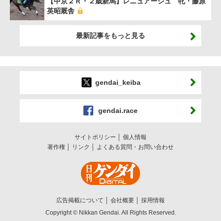
【中京２Ｒ・２歳新馬】レニュアージュ 牝・藤原
英昭厩舎
最新記事をもっと見る
gendai_keiba
gendai.race
サイトポリシー
個人情報
著作権
リンク
よくある質問・お問い合わせ
広告掲載について
会社概要
採用情報
Copyright © Nikkan Gendai. All Rights Reserved.