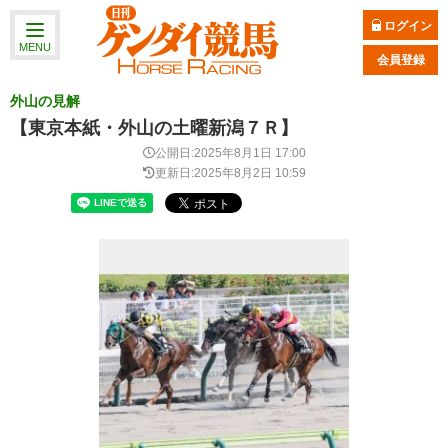
ログイン
MENU
会員登録
外山の見解
【東京本紙・外山の土曜新潟７Ｒ】
公開日:2025年8月1日 17:00
更新日:2025年8月2日 10:59