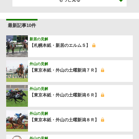
最新記事10件
新居の見解
【札幌本紙・新居のエルムＳ】
外山の見解
【東京本紙・外山の土曜新潟７Ｒ】
外山の見解
【東京本紙・外山の土曜新潟６Ｒ】
外山の見解
【東京本紙・外山の土曜新潟８Ｒ】
外山の見解