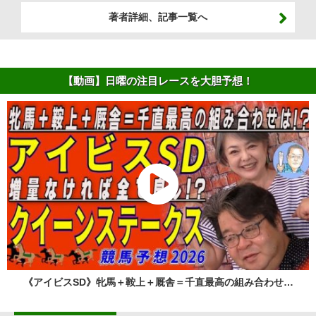
著者詳細、記事一覧へ
【動画】日曜の注目レースを大胆予想！
《アイビスSD》牝馬＋鞍上＋厩舎＝千直最高の組み合わせ…