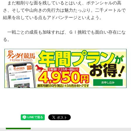
まだ粗削りな面を残しているとはいえ、ポテンシャルの高
さ、そして中山向きの先行力は魅力たっぷり。二千メートルで
結果を出している点もアドバンテージといえよう。
一戦ごとの成長も加味すれば、ＧⅠ挑戦でも面白い存在にな
る。