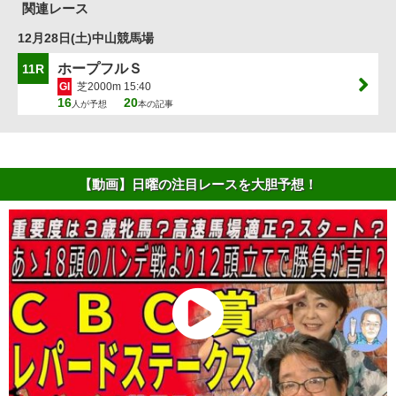
関連レース
12月28日(土)中山競馬場
ホープフルＳ
11R
GI
芝2000m 15:40
16
20
人が予想
本の記事
【動画】日曜の注目レースを大胆予想！