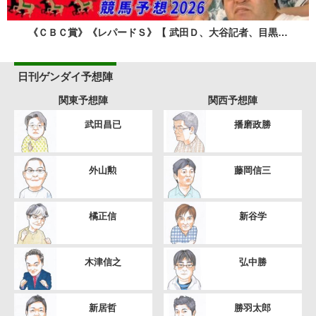
《ＣＢＣ賞》《レパードＳ》【 武田Ｄ、大谷記者、目黒…
日刊ゲンダイ予想陣
関東予想陣
関西予想陣
武田昌已
播磨政勝
外山勲
藤岡信三
橘正信
新谷学
木津信之
弘中勝
新居哲
勝羽太郎