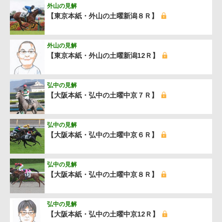
外山の見解
【東京本紙・外山の土曜新潟８Ｒ】
外山の見解
【東京本紙・外山の土曜新潟12Ｒ】
弘中の見解
【大阪本紙・弘中の土曜中京７Ｒ】
弘中の見解
【大阪本紙・弘中の土曜中京６Ｒ】
弘中の見解
【大阪本紙・弘中の土曜中京８Ｒ】
弘中の見解
【大阪本紙・弘中の土曜中京12Ｒ】