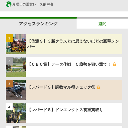
月曜日の重賞レース的中者
アクセスランキング
週間
1
【佐渡Ｓ】３勝クラスとは思えないほどの豪華メン
バー
2
【ＣＢＣ賞】データ作戦 ５歳勢を狙い撃て！
3
【レパードＳ】調教マル得チェック①
4
【レパードＳ】ドンエレクトス初重賞取り