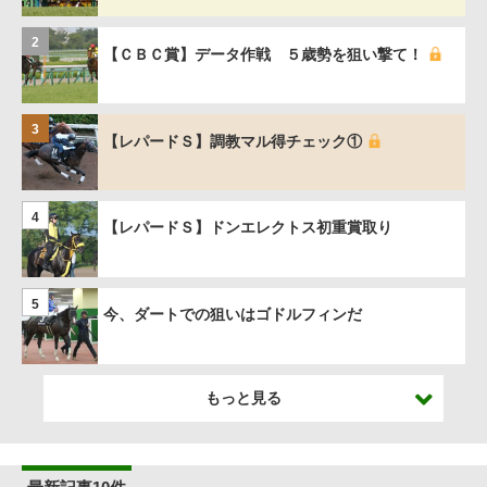
2
【ＣＢＣ賞】データ作戦 ５歳勢を狙い撃て！
3
【レパードＳ】調教マル得チェック①
4
【レパードＳ】ドンエレクトス初重賞取り
5
今、ダートでの狙いはゴドルフィンだ
もっと見る