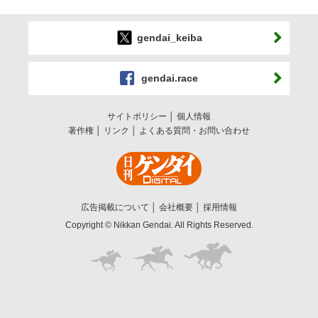
gendai_keiba
gendai.race
サイトポリシー
個人情報
著作権
リンク
よくある質問・お問い合わせ
広告掲載について
会社概要
採用情報
Copyright © Nikkan Gendai. All Rights Reserved.