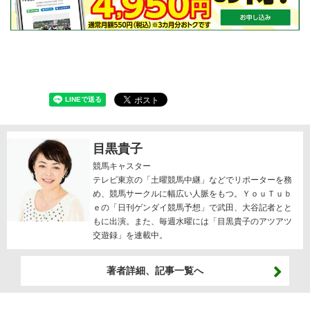
目黒貴子
競馬キャスター
テレビ東京の「土曜競馬中継」などでリポーターを務
め、競馬サークルに幅広い人脈をもつ。ＹｏｕＴｕｂ
ｅの「日刊ゲンダイ競馬予想」で武田、大谷記者とと
もに出演。また、毎週水曜には「
目黒貴子のアツアツ
交遊録
」を連載中。
著者詳細、記事一覧へ