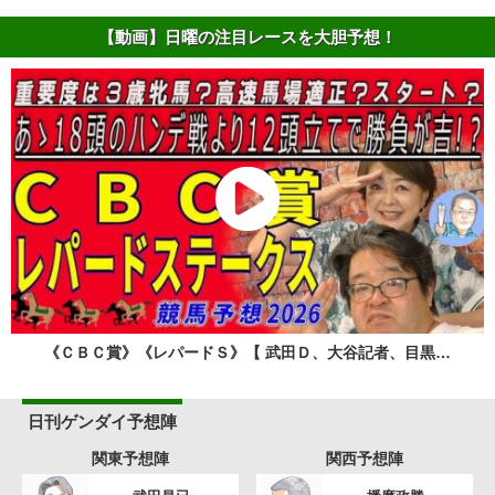
【動画】日曜の注目レースを大胆予想！
《ＣＢＣ賞》《レパードＳ》【 武田Ｄ、大谷記者、目黒…
日刊ゲンダイ予想陣
関東予想陣
関西予想陣