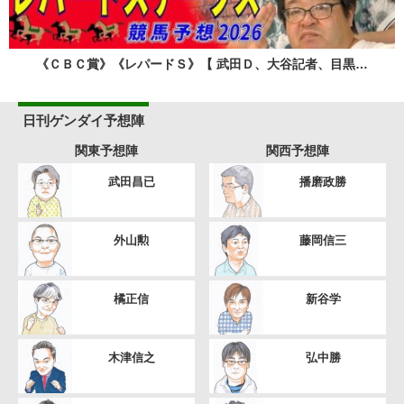
《ＣＢＣ賞》《レパードＳ》【 武田Ｄ、大谷記者、目黒…
日刊ゲンダイ予想陣
関東予想陣
関西予想陣
武田昌已
播磨政勝
外山勲
藤岡信三
橘正信
新谷学
木津信之
弘中勝