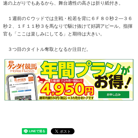
速の上がりでもあるから、舞台適性の高さは折り紙付き。
１週前のＣウッドでは主戦・松若を背に６Ｆ８０秒２―３６
秒２、１Ｆ１１秒３を馬なりで駆け抜けて好調アピール。指揮
官も「ここは楽しみにしてる」と期待は大きい。
３つ目のタイトル奪取となるか注目だ。