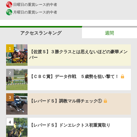
日曜日の重賞レース的中者
月曜日の重賞レース的中者
アクセスランキング
週間
1
【佐渡Ｓ】３勝クラスとは思えないほどの豪華メン
バー
2
【ＣＢＣ賞】データ作戦 ５歳勢を狙い撃て！
3
【レパードＳ】調教マル得チェック①
4
【レパードＳ】ドンエレクトス初重賞取り