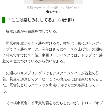
昨暮れのターコイズＳを制覇（Ｃ）日刊ゲンダイ
拡大する
「ここは楽しみにしてる」（福永師）
福永厩舎が存在感を増している。
開業初年度から１７勝を挙げると、昨年は一気にジャンプア
ップで２９勝をマーク。今年はさらにペースを上げて、先週終
了時点ですでに１１勝。東西リーディングでは、トップと５勝
差の４位につけているから勢いがある。
先週のＧⅡスプリングＳでもアスクエジンバラが首差の②
着。賞金を加算してダービーまでの出走をほぼ確実なものとし
た。厩舎初となるクラシック出走に向けて士気も高まってい
る。
その福永厩舎に初重賞制覇をもたらしたのが、ドロップオブ