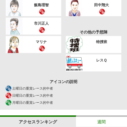
飯島理智
田中翔大
市川正人
その他の予想陣
マリナ
特捜班
レスＱ
アイコンの説明
土曜日の重賞レース的中者
日曜日の重賞レース的中者
月曜日の重賞レース的中者
アクセスランキング
週間