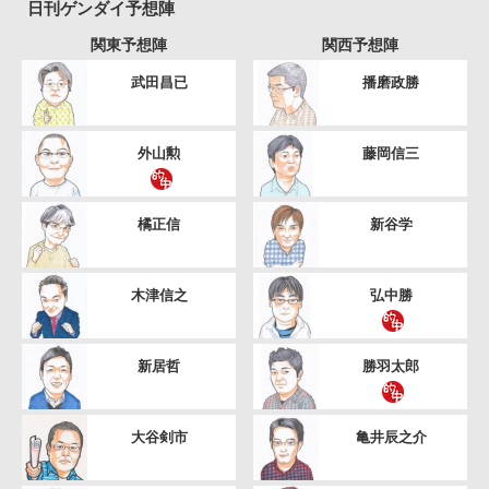
日刊ゲンダイ予想陣
関東予想陣
関西予想陣
武田昌已
播磨政勝
外山勲
藤岡信三
橘正信
新谷学
木津信之
弘中勝
新居哲
勝羽太郎
大谷剣市
亀井辰之介