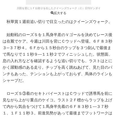
川田を背に１Ｆ11秒２を出したクイーンズウォーク（Ｃ）日刊ゲンダイ
拡大する
秋華賞１週前追い切りで目立ったのはクイーンズウォーク。
始動戦のローズＳを１馬身半差のＶゴールを決めてレース後
は在厩でケア。今週は川田を背にＣウッドへ登場。６Ｆ８３秒
３─３７秒４。６Ｆから１５秒台のラップを３つ刻んで最後ま
で馬なりで１１秒９―１１秒２でフィニッシュした。状態面、
息の入れ方などを確認するような追い切りでも、ラストはとに
かく躍動感のある走り。チップを高く跳ねあげて、見た目のパ
ンチもあった、テンションも上がっておらず、馬体のラインも
シャープだ。
ローズＳ③着のセキトバイーストはＣウッドで誘導馬を前に
見ながら上がり重点のケイコ。ラスト２Ｆ標からラップを上げ
て内から気合をつけて１馬身半先着の６Ｆ８３秒１―３７秒
１、１Ｆ１１秒３。前進気勢があって最後までフットワークは