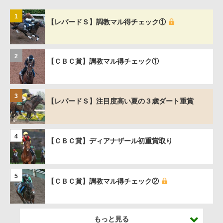
1
【レパードＳ】調教マル得チェック①
2
【ＣＢＣ賞】調教マル得チェック①
3
【レパードＳ】注目度高い夏の３歳ダート重賞
4
【ＣＢＣ賞】ディアナザール初重賞取り
5
【ＣＢＣ賞】調教マル得チェック②
もっと見る