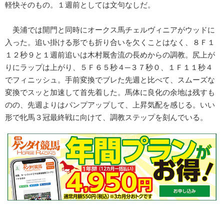
軽快そのもの。１週前としては文句なしだ。
美浦では開門と同時にオークス馬チェルヴィニアがウッドに
入った。追い掛ける形でも折り合いを欠くことはなく、８Ｆ１
１２秒９と１週前追いは木村厩舎流の長めからの調教。尻上が
りにラップは上がり、５Ｆ６５秒４─３７秒０、１Ｆ１１秒４
でフィニッシュ。手前変換でブレた先週と比べて、スムーズな
変換でスッと加速して首先着した。馬体に良化の余地は残すも
のの、先週よりはパンプアップして、上昇気配を感じる。いい
形で牝馬３冠最終戦に向けて、調教ステップを刻んでいる。