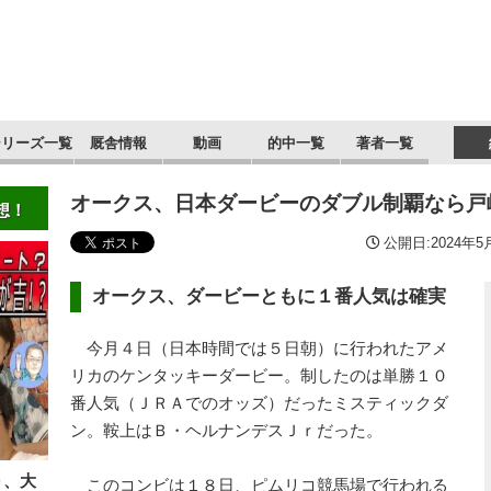
シリーズ一覧
厩舎情報
動画
的中一覧
著者一覧
オークス、日本ダービーのダブル制覇なら戸
想！
公開日:2024年5月
オークス、ダービーともに１番人気は確実
今月４日（日本時間では５日朝）に行われたアメ
リカのケンタッキーダービー。制したのは単勝１０
番人気（ＪＲＡでのオッズ）だったミスティックダ
ン。鞍上はＢ・ヘルナンデスＪｒだった。
Ｄ、大
このコンビは１８日、ピムリコ競馬場で行われる