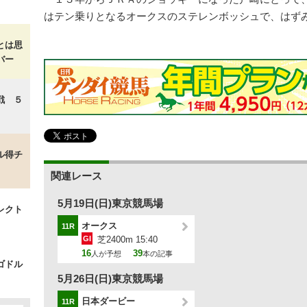
はテン乗りとなるオークスのステレンボッシュで、はず
とは思
バー
戦 ５
ル得チ
関連レース
5月19日(日)東京競馬場
レクト
オークス
11R
GI
芝2400m 15:40
16
39
人が予想
本の記事
ゴドル
5月26日(日)東京競馬場
日本ダービー
11R