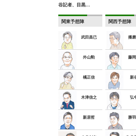
谷記者、目黒…
関東予想陣
関西予想陣
武田昌已
播磨
外山勲
藤岡
橘正信
新
木津信之
弘
新居哲
勝羽