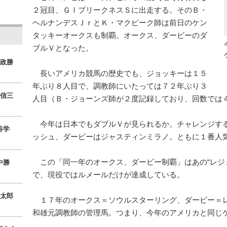
２冠目、ＧⅠプリークネスＳに出走する。そのＢ・
ヘルナンデスＪｒとＫ・マクピーク師は前日のケン
タッキーオークスも制覇。オークス、ダービーのダ
ブルＶとなった。
政勝
長いアメリカ競馬の歴史でも、ジョッキーは１５
年ぶり８人目で、調教師にいたっては７２年ぶり３
信三
人目（Ｂ・ジョーンズ師が２度記録しており、回数では
今年は日本でもダブルＶが見られるか。チャレンジす
谷学
ッシュ、ダービーはジャスティンミラノ。ともに１番人
この「同一年のオークス、ダービー制覇」はあの“レジ
中勝
で、現役ではルメールだけが達成している。
太郎
１７年のオークス＝ソウルスターリング、ダービー＝
和雄元調教師の管理馬。つまり、今年のアメリカと同じ