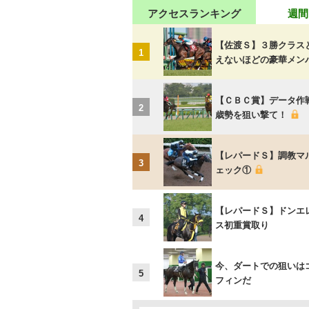
アクセスランキング
週間
【佐渡Ｓ】３勝クラス
1
えないほどの豪華メン
【ＣＢＣ賞】データ作
2
歳勢を狙い撃て！
【レパードＳ】調教マ
3
ェック①
【レパードＳ】ドンエ
4
ス初重賞取り
今、ダートでの狙いは
5
フィンだ