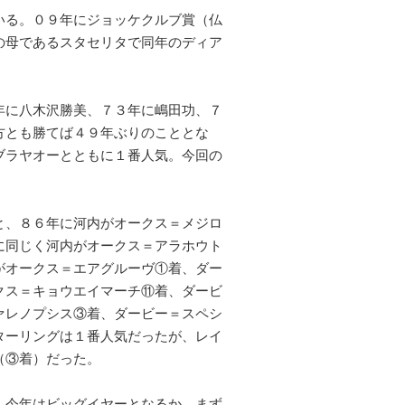
いる。０９年にジョッケクルブ賞（仏
の母であるスタセリタで同年のディア
年に八木沢勝美、７３年に嶋田功、７
方とも勝てば４９年ぶりのこととな
ブラヤオーとともに１番人気。今回の
と、８６年に河内がオークス＝メジロ
に同じく河内がオークス＝アラホウト
がオークス＝エアグルーヴ①着、ダー
クス＝キョウエイマーチ⑪着、ダービ
ァレノプシス③着、ダービー＝スペシ
ターリングは１番人気だったが、レイ
（③着）だった。
、今年はビッグイヤーとなるか。まず