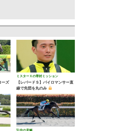
ミスターＸの帯封ミッション
ローズ
【レパードＳ】パイロマンサー直
線で先団を丸のみ
弘中の見解