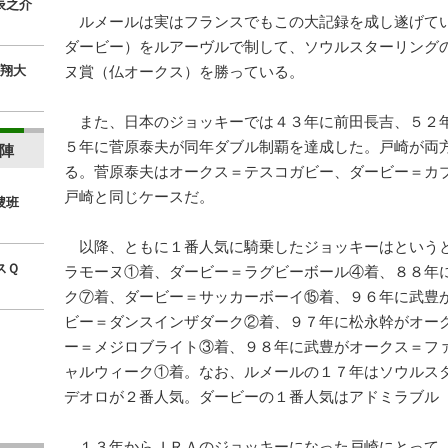
辰之介
ルメールは実はフランスでもこの大記録を成し遂げて
ダービー）をルアーヴルで制して、ソウルスターリング
翔大
ヌ賞（仏オークス）を勝っている。
また、日本のジョッキーでは４３年に前田長吉、５２
５年に菅原泰夫が同年ダブル制覇を達成した。戸崎が両
陣
る。菅原泰夫はオークス＝テスコガビー、ダービー＝カ
戸崎と同じケースだ。
捜班
以降、ともに１番人気に騎乗したジョッキーはという
スＱ
ラモーヌ①着、ダービー＝ラグビーボール④着、８８年
ク⑦着、ダービー＝サッカーボーイ⑮着、９６年に武豊
ビー＝ダンスインザダーク②着、９７年に松永幹がオー
ー＝メジロブライト③着、９８年に武豊がオークス＝フ
ャルウィーク①着。なお、ルメールの１７年はソウルス
デオロが２番人気。ダービーの１番人気はアドミラブル
１３年からＪＲＡのジョッキーになった戸崎にとって