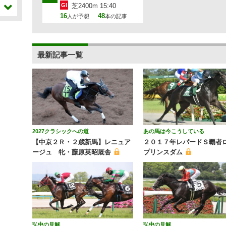
GI
芝2400m 15:40
16
48
人が予想
本の記事
最新記事一覧
2027クラシックへの道
あの馬は今こうしている
【中京２Ｒ・２歳新馬】レニュア
２０１７年レパードＳ覇者
ージュ 牝・藤原英昭厩舎
プリンスダム
弘中の見解
弘中の見解