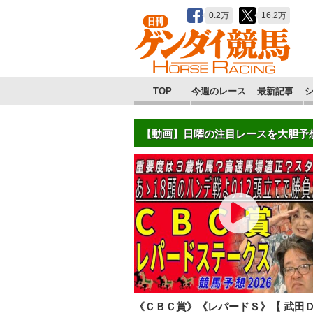
0.2万
16.2万
TOP
今週のレース
最新記事
【動画】日曜の注目レースを大胆予
《ＣＢＣ賞》《レパードＳ》【 武田