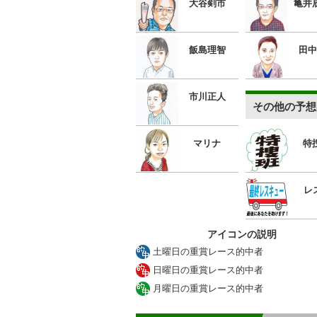
大谷剣市
亀井
飯島理智
田中
市川正人
その他の予想
マリナ
特
レ
アイコンの説明
土曜日の重賞レース的中者
日曜日の重賞レース的中者
月曜日の重賞レース的中者