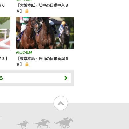
京６
【大阪本紙・弘中の日曜中京８
Ｒ】
外山の見解
ドＳ】
【東京本紙・外山の日曜新潟６
Ｒ】
る
せ