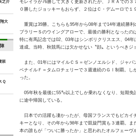
モレイラが76勝して大きく更新されたが、ＪＲＡでの３
辰之介
０勝したジョッキーもおらず、２位はＣ・デムーロで１
翔大
重賞は39勝。こちらも95年から08年まで14年連続勝
ブラリーＳのウイングアローで、最後の勝利となったのは
特に有馬記念では02、03年はシンボリクリスエス、04
陣
達成。当時、秋競馬には欠かせない〝顔〟というべきジ
捜班
また、01年にはマイルＣＳ＝ゼンノエルシド、ジャパ
ベナイルＦ＝タムロチェリーで３週連続のＧⅠ制覇。し
った。
スＱ
05年秋を最後に55㌔以上でしか乗れなくなり、短期免
に途中帰国している。
日本での活躍も凄かったが、母国フランスでもピカイチ
キーとなり、その年から98年まで凱旋門賞も３連覇。ま
本の誰もが「ついに勝ったか」と思われたオルフェーヴ