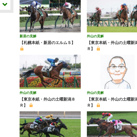
新居の見解
外山の見解
【札幌本紙・新居のエルムＳ】
【東京本紙・外山の土曜新
Ｒ】
外山の見解
外山の見解
【東京本紙・外山の土曜新潟８
【東京本紙・外山の土曜新潟
Ｒ】
Ｒ】