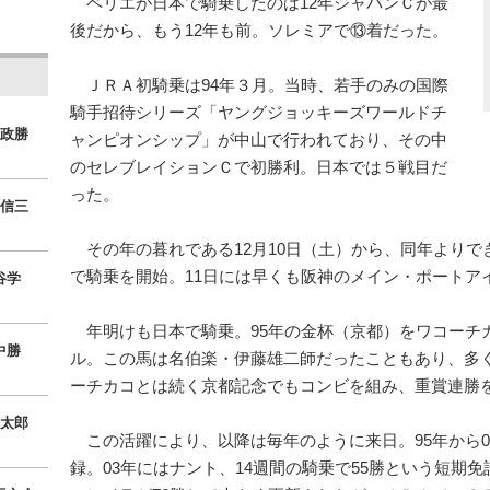
ペリエが日本で騎乗したのは12年ジャパンＣが最
後だから、もう12年も前。ソレミアで⑬着だった。
ＪＲＡ初騎乗は94年３月。当時、若手のみの国際
騎手招待シリーズ「ヤングジョッキーズワールドチ
政勝
ャンピオンシップ」が中山で行われており、その中
のセレブレイションＣで初勝利。日本では５戦目だ
った。
信三
その年の暮れである12月10日（土）から、同年よりで
で騎乗を開始。11日には早くも阪神のメイン・ポートア
谷学
年明けも日本で騎乗。95年の金杯（京都）をワコーチ
中勝
ル。この馬は名伯楽・伊藤雄二師だったこともあり、多
ーチカコとは続く京都記念でもコンビを組み、重賞連勝
太郎
この活躍により、以降は毎年のように来日。95年から0
録。03年にはナント、14週間の騎乗で55勝という短期